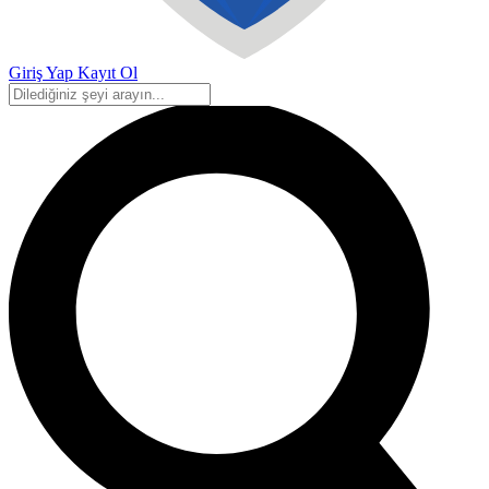
Giriş Yap
Kayıt Ol