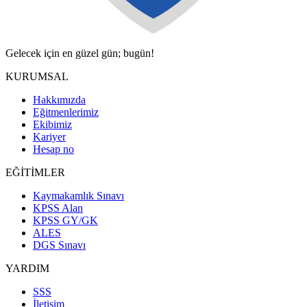
Gelecek için en güzel gün; bugün!
KURUMSAL
Hakkımızda
Eğitmenlerimiz
Ekibimiz
Kariyer
Hesap no
EĞİTİMLER
Kaymakamlık Sınavı
KPSS Alan
KPSS GY/GK
ALES
DGS Sınavı
YARDIM
SSS
İletişim