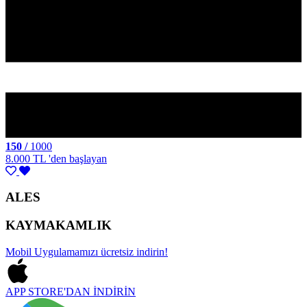
150 /
1000
8.000 TL
'den başlayan
ALES
KAYMAKAMLIK
Mobil Uygulamamızı
ücretsiz indirin!
APP STORE'DAN
İNDİRİN