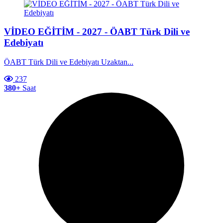
VİDEO EĞİTİM - 2027 - ÖABT Türk Dili ve
Edebiyatı
ÖABT Türk Dili ve Edebiyatı Uzaktan...
237
380+
Saat