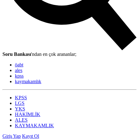
Soru Bankası
'ndan en çok arananlar;
öabt
ales
kpss
kaymakamlık
KPSS
LGS
YKS
HAKİMLİK
ALES
KAYMAKAMLIK
Giriş Yap
Kayıt Ol