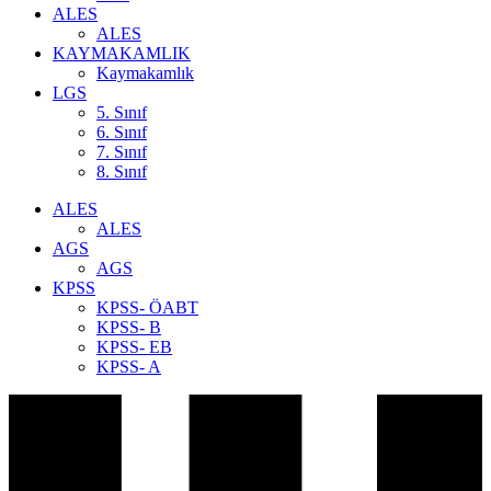
ALES
ALES
KAYMAKAMLIK
Kaymakamlık
LGS
5. Sınıf
6. Sınıf
7. Sınıf
8. Sınıf
ALES
ALES
AGS
AGS
KPSS
KPSS- ÖABT
KPSS- B
KPSS- EB
KPSS- A