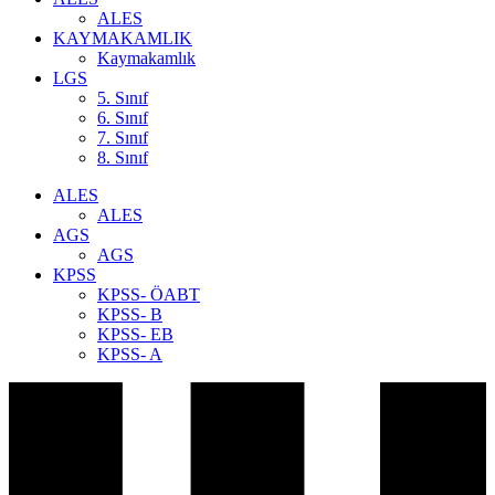
ALES
KAYMAKAMLIK
Kaymakamlık
LGS
5. Sınıf
6. Sınıf
7. Sınıf
8. Sınıf
ALES
ALES
AGS
AGS
KPSS
KPSS- ÖABT
KPSS- B
KPSS- EB
KPSS- A