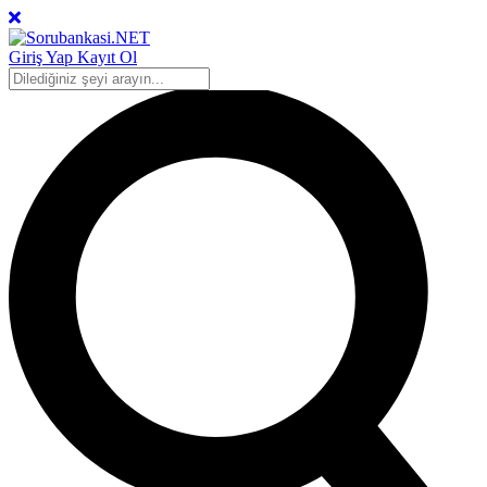
Giriş Yap
Kayıt Ol