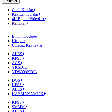
Eğitimler
Canlı Kurslar
Kayıttan Kurslar
4K Eğitim Videoları
Kamplar
Eğitim Koçluğu
Kitaplar
Ücretsiz Kaynaklar
ALES
KPSS
AGS
YKSDİL
YDS/YÖKDİL
DGS
KPSS
ALES
KAYMAKAMLIK
KPSS
SMMM
ALES