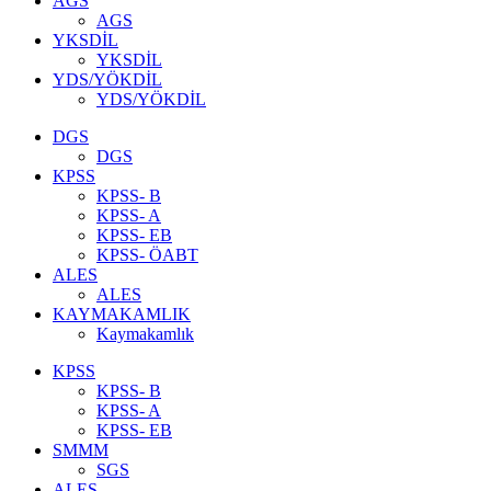
AGS
AGS
YKSDİL
YKSDİL
YDS/YÖKDİL
YDS/YÖKDİL
DGS
DGS
KPSS
KPSS- B
KPSS- A
KPSS- EB
KPSS- ÖABT
ALES
ALES
KAYMAKAMLIK
Kaymakamlık
KPSS
KPSS- B
KPSS- A
KPSS- EB
SMMM
SGS
ALES