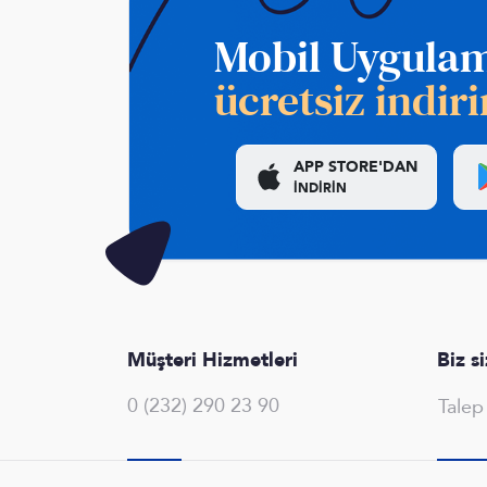
Mobil Uygula
ücretsiz indiri
APP STORE'DAN
İNDİRİN
Müşteri Hizmetleri
Biz s
0 (232) 290 23 90
Tale