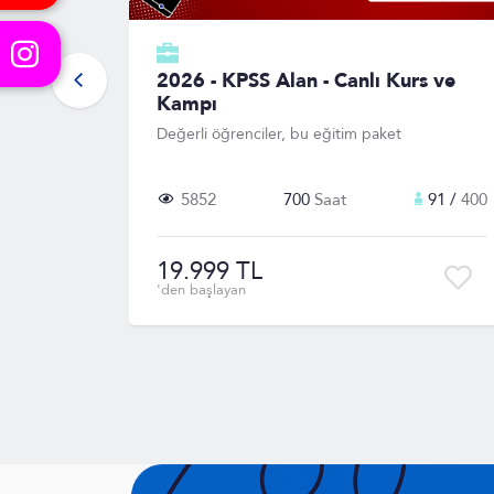
2026 - KPSS Alan - Canlı Kurs ve
Kampı
Değerli öğrenciler, bu eğitim paket
5852
700
Saat
91 /
400
19.999 TL
'den başlayan