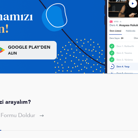
mamızı
n!
GOOGLE PLAY'DEN
ALIN
izi arayalım?
p Formu Doldur