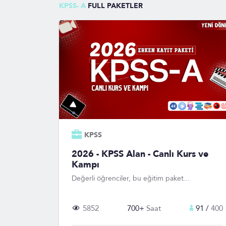
KPSS- A
FULL PAKETLER
KPSS
2026 - KPSS Alan - Canlı Kurs ve
Kampı
Değerli öğrenciler, bu eğitim paket...
5852
700+
Saat
91 /
400