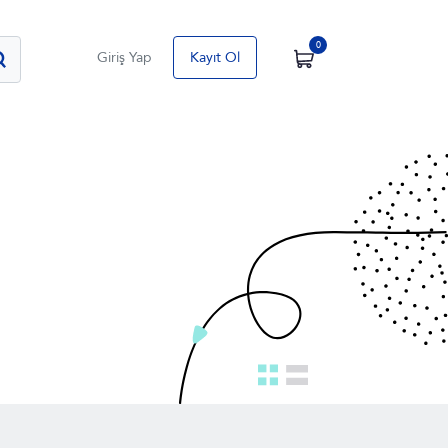
0
Giriş Yap
Kayıt Ol