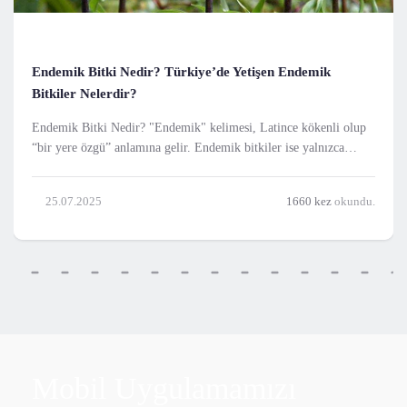
Endemik Bitki Nedir? Türkiye’de Yetişen Endemik
Bitkiler Nelerdir?
Endemik Bitki Nedir? "Endemik" kelimesi, Latince kökenli olup
“bir yere özgü” anlamına gelir. Endemik bitkiler ise yalnızca
belirli bir bölge, ülke veya coğrafi alanda doğal olarak yetişen ve
başka yerlerde kendiliğinden bulunmayan bitki türleridir. Bu
25.07.2025
1660 kez
okundu.
bitkiler, bulundukları bö
Mobil Uygulamamızı