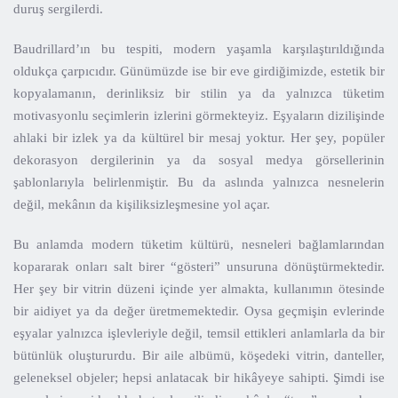
duruş sergilerdi.
Baudrillard’ın bu tespiti, modern yaşamla karşılaştırıldığında
oldukça çarpıcıdır. Günümüzde ise bir eve girdiğimizde, estetik bir
kopyalamanın, derinliksiz bir stilin ya da yalnızca tüketim
motivasyonlu seçimlerin izlerini görmekteyiz. Eşyaların dizilişinde
ahlaki bir izlek ya da kültürel bir mesaj yoktur. Her şey, popüler
dekorasyon dergilerinin ya da sosyal medya görsellerinin
şablonlarıyla belirlenmiştir. Bu da aslında yalnızca nesnelerin
değil, mekânın da kişiliksizleşmesine yol açar.
Bu anlamda modern tüketim kültürü, nesneleri bağlamlarından
kopararak onları salt birer “gösteri” unsuruna dönüştürmektedir.
Her şey bir vitrin düzeni içinde yer almakta, kullanımın ötesinde
bir aidiyet ya da değer üretmemektedir. Oysa geçmişin evlerinde
eşyalar yalnızca işlevleriyle değil, temsil ettikleri anlamlarla da bir
bütünlük oluştururdu. Bir aile albümü, köşedeki vitrin, danteller,
geleneksel objeler; hepsi anlatacak bir hikâyeye sahipti. Şimdi ise