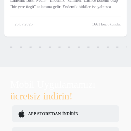
Endemik Bitki Nedir? "Endemik" kelimesi, Latince kökenli olup
“bir yere özgü” anlamına gelir. Endemik bitkiler ise yalnızca
belirli bir bölge, ülke veya coğrafi alanda doğal olarak yetişen ve
başka yerlerde kendiliğinden bulunmayan bitki türleridir. Bu
25.07.2025
1661 kez
okundu.
bitkiler, bulundukları bö
Mobil Uygulamamızı
ücretsiz indirin!
APP STORE'DAN
İNDİRİN