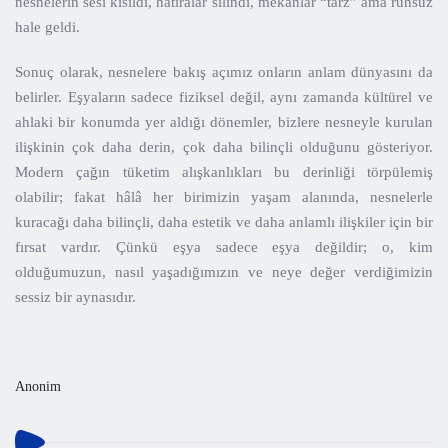
nesnelerin sesi kısıldı, hatıralar silindi, mekânlar “tarz” ama ruhsuz
hale geldi.
Sonuç olarak, nesnelere bakış açımız onların anlam dünyasını da
belirler. Eşyaların sadece fiziksel değil, aynı zamanda kültürel ve
ahlaki bir konumda yer aldığı dönemler, bizlere nesneyle kurulan
ilişkinin çok daha derin, çok daha bilinçli olduğunu gösteriyor.
Modern çağın tüketim alışkanlıkları bu derinliği törpülemiş
olabilir; fakat hâlâ her birimizin yaşam alanında, nesnelerle
kuracağı daha bilinçli, daha estetik ve daha anlamlı ilişkiler için bir
fırsat vardır. Çünkü eşya sadece eşya değildir; o, kim
olduğumuzun, nasıl yaşadığımızın ve neye değer verdiğimizin
sessiz bir aynasıdır.
Anonim