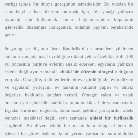
varlığı içinde bir dünya görüşünün temsilcisidir. Bu yüzden bir
sandalyeyi sadece üzerine oturmak için, bir yatağı yalnızca
uyumak için kullanmak; onları bağlamlarından kopararak
işlevsellik düzlemine indirgemek, anlamın kaybını beraberinde
getirir.
Sosyolog ve düşünür Jean Baudrillard da nesnelere yüklenen
anlamın zamanla nasıl evrildiğine dikkat çeker. Özellikle 250–300
yıl öncesinin burjuva evlerini analiz ederken, eşyaların yalnızca
estetik değil aynı zamanda
ahlaki bir düzenin simgesi
olduğunu
vurgular. Ona göre, o dönemlerde bir eve girildiğinde, evin düzeni
ve eşyaların yerleşimi, ev halkının kültürel yapısı ve ahlaki
değerleri hakkında ipuçları verirdi. Örneğin salon ve yatak
odasının yerleşimi bile ataerkil yapının mekânsal bir yansımasıydı.
Eşyalar birbirine değecek, dokunacak şekilde yerleştirilir, adeta
yalnızca mekânsal değil, aynı zamanda
ahlaki bir birliktelik
sergilerdi. Bu düzen içinde her nesne hem simgesel hem de
işlevsel bir görev üstlenir, kendi yerine yakışır bir sorumlulukla