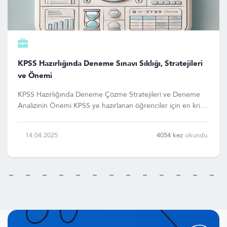
KPSS Hazırlığında Deneme Sınavı Sıklığı, Stratejileri
ve Önemi
KPSS Hazırlığında Deneme Çözme Stratejileri ve Deneme
Analizinin Önemi KPSS ye hazırlanan öğrenciler için en kritik
adımlardan biri, doğru zamanlamayla ve doğru stratejilerle
deneme sınavları çözmektir. Deneme sınavları, öğrencilerin
14.04.2025
4054 kez
okundu.
bilgilerini gerçek sinav atmosferinde ö