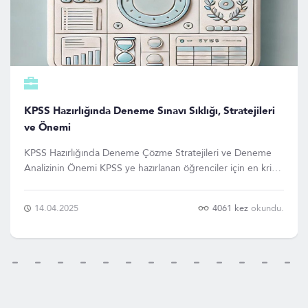
KPSS Hazırlığında Deneme Sınavı Sıklığı, Stratejileri
ve Önemi
KPSS Hazırlığında Deneme Çözme Stratejileri ve Deneme
Analizinin Önemi KPSS ye hazırlanan öğrenciler için en kritik
adımlardan biri, doğru zamanlamayla ve doğru stratejilerle
deneme sınavları çözmektir. Deneme sınavları, öğrencilerin
14.04.2025
4061 kez
okundu.
bilgilerini gerçek sinav atmosferinde ö