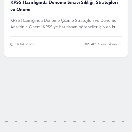
KPSS Hazırlığında Deneme Sınavı Sıklığı, Stratejileri
ve Önemi
KPSS Hazırlığında Deneme Çözme Stratejileri ve Deneme
Analizinin Önemi KPSS ye hazırlanan öğrenciler için en kritik
adımlardan biri, doğru zamanlamayla ve doğru stratejilerle
deneme sınavları çözmektir. Deneme sınavları, öğrencilerin
14.04.2025
4057 kez
okundu.
bilgilerini gerçek sinav atmosferinde ö