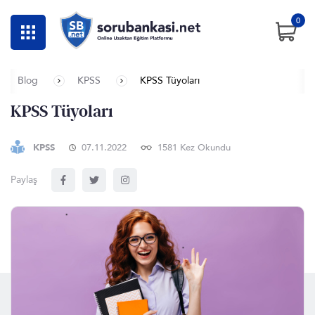
0
Blog
KPSS
KPSS Tüyoları
KPSS Tüyoları
KPSS
07.11.2022
1581 Kez Okundu
Paylaş