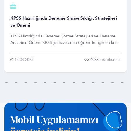
KPSS Hazırlığında Deneme Sınavı Sıklığı, Stratejileri
ve Önemi
KPSS Hazırlığında Deneme Çözme Stratejileri ve Deneme
Analizinin Önemi KPSS ye hazırlanan öğrenciler için en kritik
adımlardan biri, doğru zamanlamayla ve doğru stratejilerle
deneme sınavları çözmektir. Deneme sınavları, öğrencilerin
14.04.2025
4083 kez
okundu.
bilgilerini gerçek sinav atmosferinde ö
Mobil Uygulamamızı