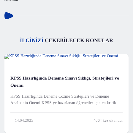
İLGİNİZİ
ÇEKEBİLECEK KONULAR
KPSS Hazırlığında Deneme Sınavı Sıklığı, Stratejileri ve
Önemi
KPSS Hazırlığında Deneme Çözme Stratejileri ve Deneme
Analizinin Önemi KPSS ye hazırlanan öğrenciler için en kritik
adımlardan biri, doğru zamanlamayla ve doğru stratejilerle
deneme sınavları çözmektir. Deneme sınavları, öğrencilerin
14.04.2025
4064 kez
okundu.
bilgilerini gerçek sinav atmosferinde ö