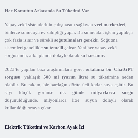
Her Komutun Arkasında Su Tüketimi Var
Yapay zekâ sistemlerinin çalışmasını sağlayan
veri merkezleri
,
binlerce sunucuya ev sahipliği yapar. Bu sunucular, işlem yaptıkça
çok fazla ısınır ve sürekli
soğutulmaları gerekir
. Soğutma
sistemleri genellikle
su temelli
çalışır. Yani her yapay zekâ
sorgusunda, arka planda dolaylı olarak
su harcanır
.
2023’te yapılan bazı araştırmalara göre,
ortalama bir ChatGPT
sorgusu
, yaklaşık
500 ml (yarım litre)
su tüketimine neden
olabilir. Bu rakam, bir bardağın dörtte üçü kadar suya eşittir. Bu
sayı küçük görünse de,
günde milyarlarca sorgu
düşünüldüğünde, milyonlarca litre suyun dolaylı olarak
kullanıldığı ortaya çıkar.
Elektrik Tüketimi ve Karbon Ayak İzi