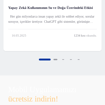
Yapay Zekâ Kullanımının Su ve Doğa Üzerindeki Etkisi
Her gün milyonlarca insan yapay zekâ ile sohbet ediyor, sorular
soruyor, içerikler üretiyor. ChatGPT gibi sistemler, görünüşte
dijital ve soyut araçlar olsa da, her bir komutun arkasında fiziksel
kaynak tüketimi ve çevresel bir bedel yatıyor. Ne yazık ki dijital
16.05.2025
1234 kez
okundu.
olan her şey, do
Mobil Uygulamamızı
ücretsiz indirin!