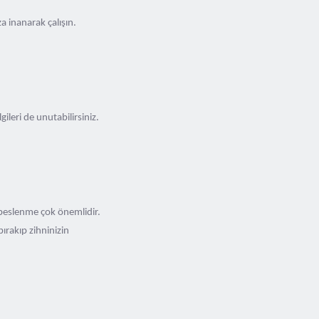
a inanarak çalışın.
ileri de unutabilirsiniz.
beslenme çok önemlidir.
bırakıp zihninizin