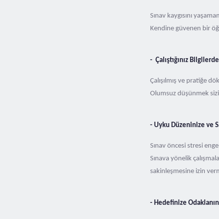
Sınav kaygısını yaşamama
Kendine güvenen bir öğr
- Çalıştığınız Bilgiler
Çalışılmış ve pratiğe dö
Olumsuz düşünmek sizi
- Uyku Düzeninize ve S
Sınav öncesi stresi en
Sınava yönelik çalışmala
sakinleşmesine izin verm
- Hedefinize Odaklanın