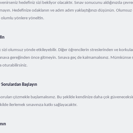
venirseniz hedefiniz sizi bekliyor olacaktır. Sınav sonucunu aldığınızda çevr
mayın. Hedefinize odaklanın ve adım adım yaklaştığınızı düşünün. Olumsuz 
 olumlu yönlere yöneltin.
din
sizi olumsuz yönde etkileyebilir. Diğer öğrencilerin streslerinden ve korkul
n sınava gereğinden önce gitmeyin. Sınava geç de kalmamalısınız. Mümkünse s
 oturabilirsiniz.
 Sorulardan Başlayın
 soruları çözmekle başlamalısınız. Bu şekilde kendinize daha çok güveneceksin
ilde ilerlemek sınavınıza katkı sağlayacaktır.
anın