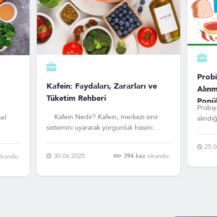
Prob
Kafein: Faydaları, Zararları ve
Alın
Tüketim Rehberi
Popü
Probiy
Kafein Nedir? Kafein, merkezi sinir
alındı
sistemini uyararak yorgunluk hissini
sağlay
azaltan doğal bir alkaloiddir. Bitkilerde
n
yaygın
25.0
savunma mekanizması olarak bulunur ve
Lactob
30.06.2025
394 kez
okundu.
kundu.
insanlar tarafından enerji artırıcı ve
rının
bakteri
uyanıklık sağlayıcı olarak kullanılır. Kafein
bakteri
Hangi Besinlerde Bulunur?
denge 