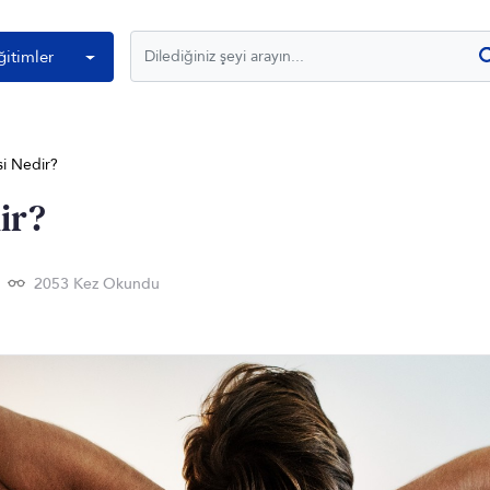
ğitimler
si Nedir?
ir?
2053 Kez Okundu