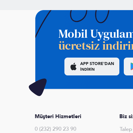
Mobil Uygula
ücretsiz indiri
APP STORE'DAN
İNDİRİN
Müşteri Hizmetleri
Biz s
0 (232) 290 23 90
Tale