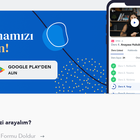
mamızı
n!
GOOGLE PLAY'DEN
ALIN
izi arayalım?
p Formu Doldur