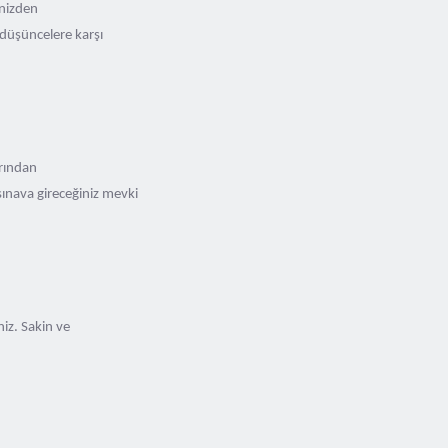
enizden
düşüncelere karşı
arından
ınava gireceğiniz mevki
iz. Sakin ve