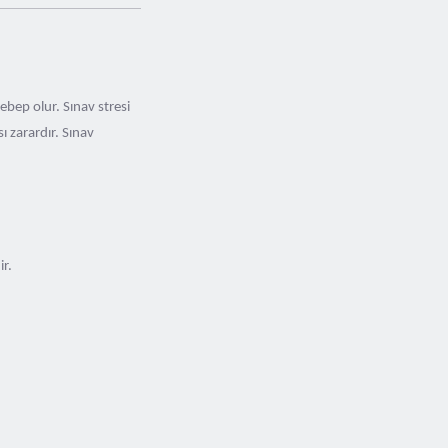
bep olur. Sınav stresi
ı zarardır. Sınav
dir.