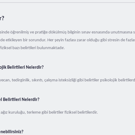
r?
esinde öğrenilmiş ve pratiğe dökülmüş bilginin sınav esnasında unutmasına se
e etkileyen bir sorundur. Her şeyin fazlası zarar olduğu gibi stresin de fazlas
fiziksel bazı belirtileri bulunmaktadır.
jik Belirtileri Nelerdir?
can, tedirginlik, sıkıntı, çalışma isteksizliği gibi belirtiler psikolojik belirtiler
l Belirtileri Nelerdir?
ğız kuruluğu, terleme gibi belirtiler fiziksel belirtilerdir.
enebilirsiniz?