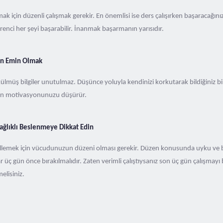
k için düzenli çalışmak gerekir. En önemlisi ise ders çalışırken başaracağınız
enci her şeyi başarabilir. İnanmak başarmanın yarısıdır.
den Emin Olmak
külmüş bilgiler unutulmaz. Düşünce yoluyla kendinizi korkutarak bildiğiniz bilg
n motivasyonunuzu düşürür.
ağlıklı Beslenmeye Dikkat Edin
gellemek için vücudunuzun düzeni olması gerekir. Düzen konusunda uyku ve 
r üç gün önce bırakılmalıdır. Zaten verimli çalıştıysanız son üç gün çalışmayı 
elisiniz.