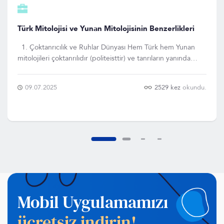
Türk Mitolojisi ve Yunan Mitolojisinin Benzerlikleri
1. Çoktanrıcılık ve Ruhlar Dünyası Hem Türk hem Yunan
mitolojileri çoktanrılıdır (politeisttir) ve tanrıların yanında
ruhlar, yarı ilahi varlıklar ve doğaüstü güçler de önemli yer
tutar. Yunan mitolojisinde Zeus, Poseidon, Hades gibi büyük
09.07.2025
2529 kez
okundu.
tanrılar vardır;
Mobil Uygulamamızı
ücretsiz indirin!