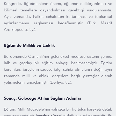
Kongrede, öğretmenlerin önemi, eğitimin millileştirilmesi ve
bilimsel temellere dayandırılması gerektiği vurgulanmıştır.
Aynı zamanda, halkın cehaletten kurtarılması ve toplumsal
aydınlanmanın sağlanması hedeflenmiştir (Türk Maarif
Ansiklopedisi, t.y.).
Eğitimde Millilik ve Laiklik
Bu dönemde Osmanlı'nın geleneksel medrese sistemi yerine,
laik ve çağdaş bir eğitim anlayışı benimsenmiştir. Eğitim
kurumları, bireylerin sadece bilgi sahibi olmalarını değil, aynı
zamanda milli ve ahlaki değerlere bağlı yurttaşlar olarak
yetişmelerini amaçlamıştır (Derliyo, t.y.).
Sonuç: Geleceğe Atılan Sağlam Adımlar
Eğitim, Milli Mücadele’nin yalnızca bir kurtuluş hareketi değil,
aynı zamanda bir
kuruluş süreci
olduğunun göstergesidir. Bu