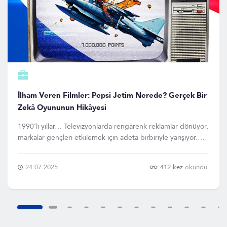
İlham Veren Filmler: Pepsi Jetim Nerede? Gerçek Bir
Zekâ Oyununun Hikâyesi
1990’lı yıllar… Televizyonlarda rengârenk reklamlar dönüyor,
markalar gençleri etkilemek için adeta birbiriyle yarışıyor.
İşte tam da bu dönemde Pepsi, büyük bir kampanyaya imza
atıyor: "Pepsi Puanları" kampanyası! Sistem basit: Ne kadar
24.07.2025
412 kez
okundu.
çok Pepsi içersen, o kadar puan toplar