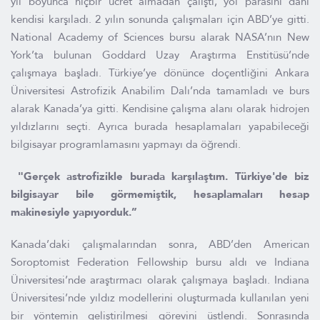
yıl boyunca hiçbir ücret almadan çalıştı, yol parasını dahi
kendisi karşıladı. 2 yılın sonunda çalışmaları için ABD’ye gitti.
National Academy of Sciences bursu alarak NASA’nın New
York’ta bulunan Goddard Uzay Araştırma Enstitüsü’nde
çalışmaya başladı. Türkiye’ye dönünce doçentliğini Ankara
Üniversitesi Astrofizik Anabilim Dalı’nda tamamladı ve burs
alarak Kanada’ya gitti. Kendisine çalışma alanı olarak hidrojen
yıldızlarını seçti. Ayrıca burada hesaplamaları yapabileceği
bilgisayar programlamasını yapmayı da öğrendi.
"Gerçek astrofizikle burada karşılaştım. Türkiye'de biz
bilgisayar bile görmemiştik, hesaplamaları hesap
makinesiyle yapıyorduk.”
Kanada’daki çalışmalarından sonra, ABD’den American
Soroptomist Federation Fellowship bursu aldı ve Indiana
Üniversitesi’nde araştırmacı olarak çalışmaya başladı. Indiana
Üniversitesi’nde yıldız modellerini oluşturmada kullanılan yeni
bir yöntemin geliştirilmesi görevini üstlendi. Sonrasında