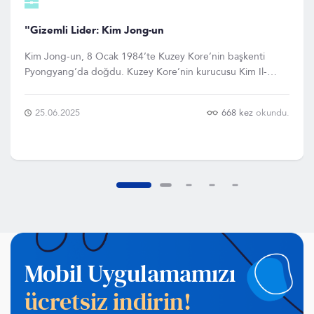
"Gizemli Lider: Kim Jong-un
Kim Jong-un, 8 Ocak 1984’te Kuzey Kore’nin başkenti
Pyongyang’da doğdu. Kuzey Kore’nin kurucusu Kim Il-
sung’un torunu ve ikinci lider Kim Jong-il’in en küçük
oğludur. Ailesinin köklü siyasi mirası nedeniyle daha küçük
25.06.2025
668 kez
okundu.
yaşlardan itibaren özel bir şekilde yetiştirildi. Çoc
Mobil Uygulamamızı
ücretsiz indirin!