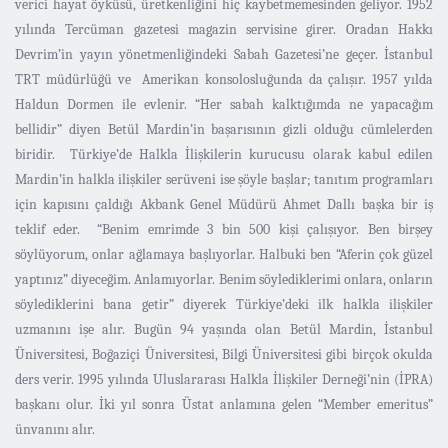
verici hayat öyküsü, üretkenliğini hiç kaybetmemesinden geliyor. 1952
yılında Tercüman gazetesi magazin servisine girer. Oradan Hakkı
Devrim’in yayın yönetmenliğindeki Sabah Gazetesi’ne geçer. İstanbul
TRT müdürlüğü ve Amerikan konsolosluğunda da çalışır. 1957 yılda
Haldun Dormen ile evlenir. “Her sabah kalktığımda ne yapacağım
bellidir” diyen Betül Mardin’in başarısının gizli olduğu cümlelerden
biridir. Türkiye’de Halkla İlişkilerin kurucusu olarak kabul edilen
Mardin’in halkla ilişkiler serüveni ise şöyle başlar; tanıtım programları
için kapısını çaldığı Akbank Genel Müdürü Ahmet Dallı başka bir iş
teklif eder. “Benim emrimde 3 bin 500 kişi çalışıyor. Ben birşey
söylüyorum, onlar ağlamaya başlıyorlar. Halbuki ben “Aferin çok güzel
yaptınız” diyeceğim. Anlamıyorlar. Benim söylediklerimi onlara, onların
söylediklerini bana getir” diyerek Türkiye’deki ilk halkla ilişkiler
uzmanını işe alır. Bugün 94 yaşında olan Betül Mardin, İstanbul
Üniversitesi, Boğaziçi Üniversitesi, Bilgi Üniversitesi gibi birçok okulda
ders verir. 1995 yılında Uluslararası Halkla İlişkiler Derneği’nin (İPRA)
başkanı olur. İki yıl sonra Üstat anlamına gelen “Member emeritus”
ünvanını alır.