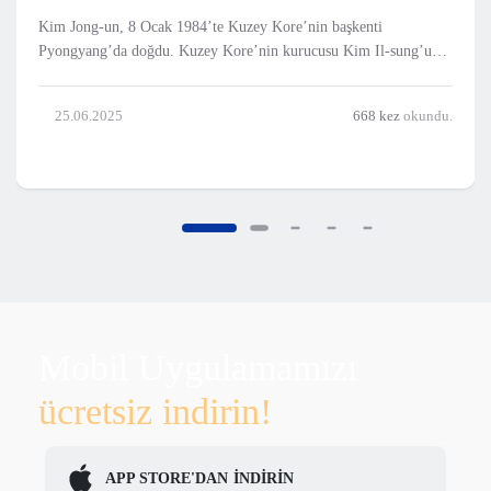
Kim Jong-un, 8 Ocak 1984’te Kuzey Kore’nin başkenti
Pyongyang’da doğdu. Kuzey Kore’nin kurucusu Kim Il-sung’un
torunu ve ikinci lider Kim Jong-il’in en küçük oğludur. Ailesinin
köklü siyasi mirası nedeniyle daha küçük yaşlardan itibaren özel
25.06.2025
668 kez
okundu.
bir şekilde yetiştirildi. Çoc
Mobil Uygulamamızı
ücretsiz indirin!
APP STORE'DAN
İNDİRİN