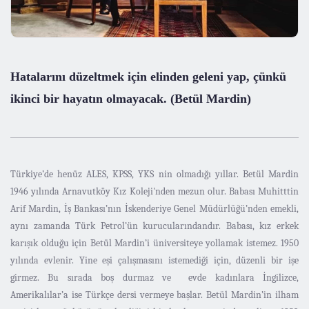
Hatalarını düzeltmek için elinden geleni yap, çünkü
ikinci bir hayatın olmayacak. (Betül Mardin)
Türkiye’de henüz ALES, KPSS, YKS nin olmadığı yıllar. Betül Mardin
1946 yılında Arnavutköy Kız Koleji'nden mezun olur. Babası Muhitttin
Arif Mardin, İş Bankası’nın İskenderiye Genel Müdürlüğü’nden emekli,
aynı zamanda Türk Petrol’ün kurucularındandır. Babası, kız erkek
karışık olduğu için Betül Mardin’i üniversiteye yollamak istemez. 1950
yılında evlenir. Yine eşi çalışmasını istemediği için, düzenli bir işe
girmez. Bu sırada boş durmaz ve evde kadınlara İngilizce,
Amerikalılar’a ise Türkçe dersi vermeye başlar. Betül Mardin’in ilham