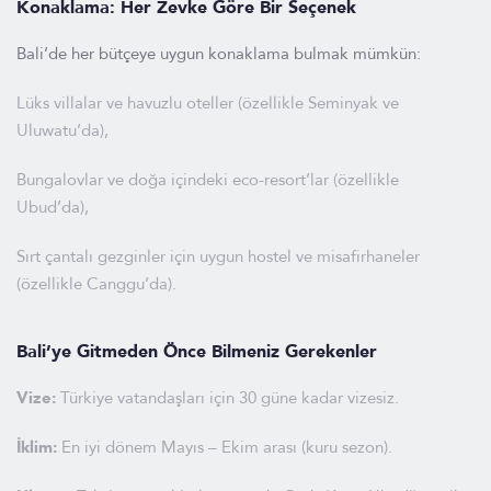
Konaklama: Her Zevke Göre Bir Seçenek
Bali’de her bütçeye uygun konaklama bulmak mümkün:
Lüks villalar ve havuzlu oteller (özellikle Seminyak ve
Uluwatu’da),
Bungalovlar ve doğa içindeki eco-resort’lar (özellikle
Ubud’da),
Sırt çantalı gezginler için uygun hostel ve misafirhaneler
(özellikle Canggu’da).
Bali’ye Gitmeden Önce Bilmeniz Gerekenler
Vize:
Türkiye vatandaşları için 30 güne kadar vizesiz.
İklim:
En iyi dönem Mayıs – Ekim arası (kuru sezon).