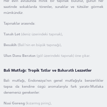
Her evin avlusunda minik bir tapınak bulunur, günün her
saatinde sokaklarda törenler, sunaklar ve tütsüler görmek
mümkündür.
Tapınaklar arasında:
Tanah Lot
(deniz üzerindeki tapınak),
Besakih
(Bali’nin en büyük tapınağı),
Ulun Danu Beratan
(göl üzerindeki tapınak) öne çıkar.
Bali Mutfağı: Tropik Tatlar ve Baharatlı Lezzetler
Bali mutfağı, Endonezya’nın genel mutfağıyla benzerlikler
taşısa da kendine özgü aromalarıyla fark yaratır.Mutlaka
denemeniz gerekenler:
Nasi Goreng
(kızarmış pirinç),