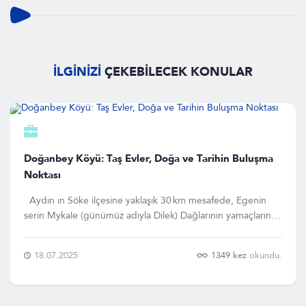
İLGİNİZİ
ÇEKEBİLECEK KONULAR
Doğanbey Köyü: Taş Evler, Doğa ve Tarihin Buluşma
Noktası
Aydın ın Söke ilçesine yaklaşık 30 km mesafede, Egenin
serin Mykale (günümüz adıyla Dilek) Dağlarının yamaçlarına
yaslanmış bir saklı cennet var: Eski Doğanbey Köyü. Bir
zamanlar “Domatia” adıyla anılan bu köy, Rum mimarisinin
18.07.2025
1349 kez
okundu.
büyüsünü taşıyan taş evler, da