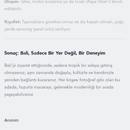
Ulaşım:
Taksi, motor kiralama ya da Grab (Asya Uber’i) tercih
edilebilir.
Kıyafet:
Tapınaklara girerken omuz ve diz kapalı olmalı, çoğu
yerde saroong (yerel örtü) veriliyor.
Sonuç: Bali, Sadece Bir Yer Değil, Bir Deneyim
Bali’yi ziyaret ettiğinizde, sadece tropik bir adaya gitmiş
olmazsınız; aynı zamanda doğayla, kültürle ve kendinizle
yeniden bağlantı kurarsınız. Her köşesi fotoğraf gibi olan bu
adada, huzurla macerayı, gelenekle modernliği bir arada
yaşayabilirsiniz.
Anonim