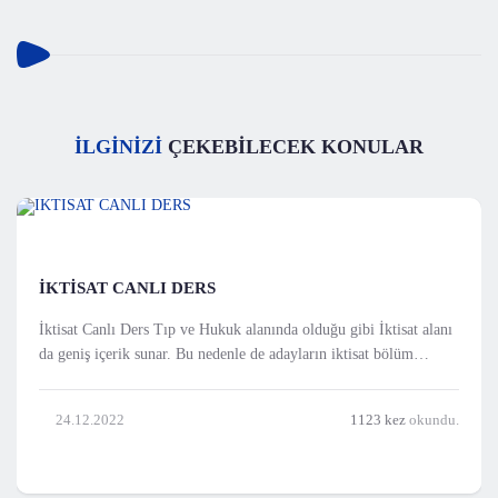
İLGİNİZİ
ÇEKEBİLECEK KONULAR
İKTİSAT CANLI DERS
İktisat Canlı Ders Tıp ve Hukuk alanında olduğu gibi İktisat alanı
da geniş içerik sunar. Bu nedenle de adayların iktisat bölüm
sınavına kusursuz bir şekilde hazırlanması sadece online canlı
iktisat kursları üzerinden söz konusudur. Sizlerde bu kaliteli
24.12.2022
1123 kez
okundu.
eğitimlere katılarak