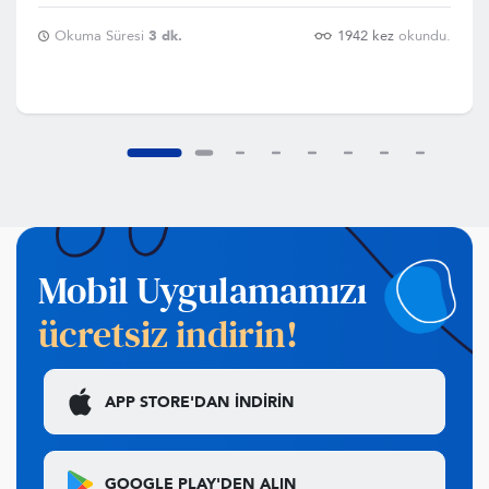
Okuma Süresi
3 dk.
1942 kez
okundu.
Mobil Uygulamamızı
ücretsiz indirin!
APP STORE'DAN
İNDİRİN
GOOGLE PLAY'DEN
ALIN