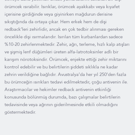
örümcek ısırabilir. Isırıklar, örümcek ayakkabı veya kıyafet
içerisine girdiğinde veya giyinirken mağdurun derisine
sıkıştığında da ortaya çıkar. Hem erkek hem de dişi
redback’leri zehirlidir, ancak en çok tedbir alınması gereken
öncelikle dişi ısırmalarıdır. Isırılan tüm kurbanlardan sadece
%10-20 zehirlenmektedir. Zehir, ağrı, terleme, hızlı kalp atışları
ve şişmiş lenf düğümleri üreten alfa-latrotoksinler adlı bir
karışım nörotoksindir. Örümcek, enjekte ettiği zehir miktarını
kontrol edebilir ve bu belirtilerin şiddeti sıklıkla ne kadar
zehrin verildiğine bağlıdır. Avustralya’da her yıl 250’den fazla
bu örümceğin ısırıkları tedavi edilmektedir, çoğu antivenin ile.
Araştırmacılar ve hekimler redback antivenin etkinliği
konusunda bölünmüş durumda, bazı çalışmalar belirtilerin
tedavisinde veya ağrının giderilmesinde etkili olmadığını
göstermektedir.