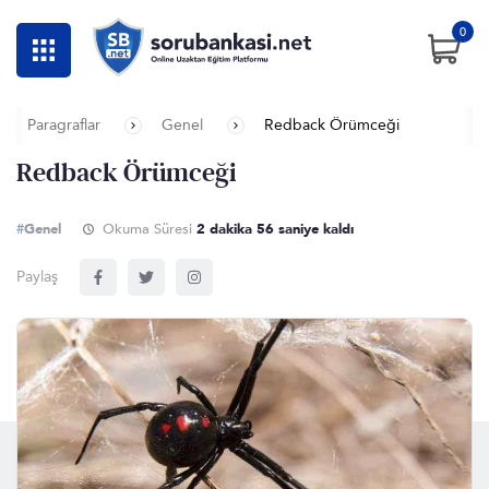
0
Paragraflar
Genel
Redback Örümceği
Redback Örümceği
#
Genel
Okuma Süresi
2 dakika 56 saniye kaldı
Paylaş