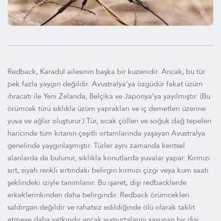
Redback, Karadul ailesinin başka bir kuzenidir. Ancak, bu tür
pek fazla yaygın değildir. Avustralya’ya özgüdür fakat üzüm
ihracatı ile Yeni Zelanda, Belçika ve Japonya’ya yayılmıştır. (Bu
örümcek türü sıklıkla üzüm yaprakları ve iç demetleri üzerine
yuva ve ağlar oluşturur.) Tür, sıcak çölleri ve soğuk dağ tepeleri
haricinde tüm kıtanın çeşitli ortamlarında yaşayan Avustralya
genelinde yaygınlaşmıştır. Türler aynı zamanda kentsel
alanlarda da bulunur, sıklıkla konutlarda yuvalar yapar. Kırmızı
sırt, siyah renkli sırtındaki belirgin kırmızı çizgi veya kum saati
şeklindeki iziyle tanımlanır. Bu işaret, dişi redbacklerde
erkeklerinkinden daha belirgindir. Redback örümcekleri
saldırgan değildir ve rahatsız edildiğinde ölü olarak taklit
etmeye daha yatkındır ancak yumurtalarını savunan bir dişi