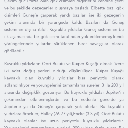
Çekim gücü fazla olan gök cisimleri diğerlerini kendine çekti
ve bu şekilde gezegenler oluşmaya başladı. Elbette bazı gök
cisimleri Güneş’e çarparak yandı bazıları ise iki gezegenin
çekim alanında bir yörüngede kaldı. Bazıları da Güneş
sisteminin dışına itildi. Kuyruklu yıldızlar Güneş sisteminin bu
ilk aşamasında bir gök cismi tarafından yok edilememiş kendi
yörüngelerinde yıllardır sürüklenen birer savaşçılar olarak
görülebilir.
Kuyruklu yıldızların Oort Bulutu ve Kuiper Kuşağı olmak üzere
iki adet doğuş yerleri olduğu düşünülüyor. Kuiper Kuşağı
kaynaklı olan kuyruklu yıldızlar kısa periyotlu olarak
adlandırılıyor ve yörüngelerini tamamlama süreleri 3 ila 200 yıl
arasında değişiklik gösteriyor. Bu kuyruklu yıldızlar Jüpiter’in
çekiminden etkilenmişlerdir ve bu nedenle genelde ya
Jüpiter’e ya da Güneş’e çarparak yok olurlar. Bu kuyruklu
yıldızlara örnekler; Halley (76-77 yıl),Encke (3.3 yıl). Oort Bulutu
kaynaklı olanlar ise uzun periyotlu kuyruklu yıldızlardır.