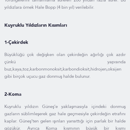
Yörüngelerini tamamlama süreleri 200 yıldan fazla sürer. Bu
yıldızlara örnek Hale Bopp (4 bin yıl) verilebilir.
Kuyruklu Yıldızların Kısımları
1-Çekirdek
Büyüklüğü çok değişken olan çekirdeğin ağırlığı çok azdır
çünkü yapısında
buz,kaya,toz,karbonmonoksit,karbondioksit,hidrojen,oksijen
gibi birçok uçucu gaz donmuş halde bulunur.
2-Koma
Kuyruklu yıldızın Güneş’e yaklaşmasıyla içindeki donmuş
gazların süblimleşerek gaz hale geçmesiyle çekirdeğin etrafını
kaplar. Güneş’ten gelen ışınları yansıttığı için parlak bir halde
gözükür. Ayrıca Koma kısmının büyük bir kısmı