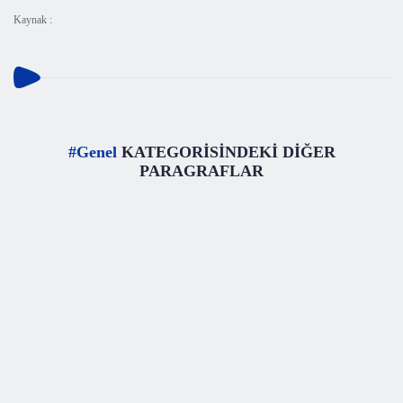
Kaynak :
#Genel
KATEGORİSİNDEKİ DİĞER
PARAGRAFLAR
#
Genel
Deliryum Nedir ve Neden Tehlikelidir
Kadınla konuşmaya çalışan doktorlar, kadının kafasının son derece
karışık olduğunu ve yataktan kalkmakta ısrarcı olduğun
Okuma Süresi
3 dk.
3631 kez
okundu.