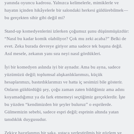
yanında oyuncu kadrosu. Yalnızca kelimelerle, mimiklerle ve
hayatın içinden hikâyelerle bir salondaki herkesi güldürebilmek—
bu gerçekten sihir gibi değil mi?
Stand-up komedyenlerini izlerken çoğumuz şunu düşünmüşüzdür:
“Nasıl bu kadar komik olabiliyor? Çok mu zeki acaba?” Belki de
evet. Zeka burada devreye giriyor ama sadece tek başına değil.
Asıl mesele, zekanın yanı sıra neyi nasıl gördükleri.
İyi bir komedyen aslında iyi bir aynadır. Ama bu ayna, sadece
yüzümüzü değil; toplumsal alışkanlıklarımızı, küçük
hesaplarımızı, bastırdıklarımızı ve hatta iç sesimizi bile gösterir.
Onların güldürdüğü şey, çoğu zaman zaten bildiğimiz ama adını
koyamadığımız ya da fark etmemeyi seçtiğimiz gerçeklerdir. İşte
bu yüzden “kendimizden bir şeyler buluruz” o esprilerde.
Gülmemizin sebebi, sadece espri değil; esprinin altında yatan
tanıdıklık duygusudur.
Zekice hazırlanmış bir şaka, ustaca yerleştirilmiş bir gözlem ve