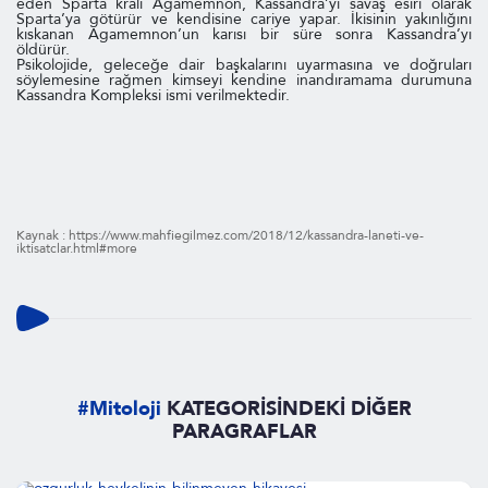
eden Sparta kralı Agamemnon, Kassandra’yı savaş esiri olarak
Sparta’ya götürür ve kendisine cariye yapar. İkisinin yakınlığını
kıskanan Agamemnon’un karısı bir süre sonra Kassandra’yı
öldürür.
Psikolojide, geleceğe dair başkalarını uyarmasına ve doğruları
söylemesine rağmen kimseyi kendine inandıramama durumuna
Kassandra Kompleksi ismi verilmektedir.
Kaynak : https://www.mahfiegilmez.com/2018/12/kassandra-laneti-ve-
iktisatclar.html#more
#Mitoloji
KATEGORİSİNDEKİ DİĞER
PARAGRAFLAR