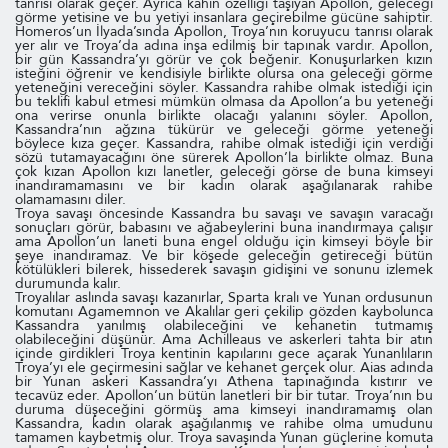
tanrısı olarak geçer. Ayrıca kâhin özelliği taşıyan Apollon, geleceği
görme yetisine ve bu yetiyi insanlara geçirebilme gücüne sahiptir.
Homeros’un İlyada’sında Apollon, Troya’nın koruyucu tanrısı olarak
yer alır ve Troya’da adına inşa edilmiş bir tapınak vardır. Apollon,
bir gün Kassandra’yı görür ve çok beğenir. Konuşurlarken kızın
isteğini öğrenir ve kendisiyle birlikte olursa ona geleceği görme
yeteneğini vereceğini söyler. Kassandra rahibe olmak istediği için
bu teklifi kabul etmesi mümkün olmasa da Apollon’a bu yeteneği
ona verirse onunla birlikte olacağı yalanını söyler. Apollon,
Kassandra’nın ağzına tükürür ve geleceği görme yeteneği
böylece kıza geçer. Kassandra, rahibe olmak istediği için verdiği
sözü tutamayacağını öne sürerek Apollon’la birlikte olmaz. Buna
çok kızan Apollon kızı lanetler, geleceği görse de buna kimseyi
inandıramamasını ve bir kadın olarak aşağılanarak rahibe
olamamasını diler.
Troya savaşı öncesinde Kassandra bu savaşı ve savaşın varacağı
sonuçları görür, babasını ve ağabeylerini buna inandırmaya çalışır
ama Apollon’un laneti buna engel olduğu için kimseyi böyle bir
şeye inandıramaz. Ve bir köşede geleceğin getireceği bütün
kötülükleri bilerek, hissederek savaşın gidişini ve sonunu izlemek
durumunda kalır.
Troyalılar aslında savaşı kazanırlar, Sparta kralı ve Yunan ordusunun
komutanı Agamemnon ve Akalılar geri çekilip gözden kaybolunca
Kassandra yanılmış olabileceğini ve kehanetin tutmamış
olabileceğini düşünür. Ama Achilleaus ve askerleri tahta bir atın
içinde girdikleri Troya kentinin kapılarını gece açarak Yunanlıların
Troya’yı ele geçirmesini sağlar ve kehanet gerçek olur. Aias adında
bir Yunan askeri Kassandra’yı Athena tapınağında kıstırır ve
tecavüz eder. Apollon’un bütün lanetleri bir bir tutar. Troya’nın bu
duruma düşeceğini görmüş ama kimseyi inandıramamış olan
Kassandra, kadın olarak aşağılanmış ve rahibe olma umudunu
tamamen kaybetmiş olur. Troya savaşında Yunan güçlerine komuta