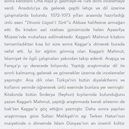
sonra kendisini Orta Asya’yı gezmeye ve Türk dilini incelemeye
verdi. Anadolu’ya da gelerek çeşitli lehçe ve dil üzerine
çalışmalarda bulundu. 1072-1073 yılları arasında hazırladığı
ünlü eseri “
“ü Abbasi halifesine armağan
Divanü Lügati’i Türk
etti. Bu kitabın asıl nüshası günümüzde halen Ayasofya
Müzesi‘nde muhafaza edilmektedir. Kaşgarlı Mahmut kitabını
tamamladıktan kısa bir süre sonra Kaşgar’a dönerek burada
vefat etti. İyi bir eğitim görmüş olan Kaşgarlı Mahmut,
İslamiyet ile ilgili çalışmaları yakından takip ederdi. Arapça ve
Farsça’yı iyi derecede biliyordu. Yaptığı araştırmalar dil ile
sınırlı kalmamış, gelenek ve görenekler üzerine de incelemeler
yapmıştır. Ana dili olan Türkçe’nin bütün diyalektlerini ve
kollarını yerinde öğrenerek ünlü eserinde bunlara yer vermiştir.
Kitabında bütün Sırderya (Seyhun) kıyılarında bulunduğunu
yazan Kaşgarlı Mahmut, yaptığı araştırmada kendi ailesinin de
Irak‘tan Kaşgar’a göç ettiğini yazmıştır. Daha sonra yapılan
araştırmaya göre Sultan Melikşah‘ın eşi Terken Hatun‘nun
maiyetinde o dönemde İslam Dünyası’nın en önemli kültür