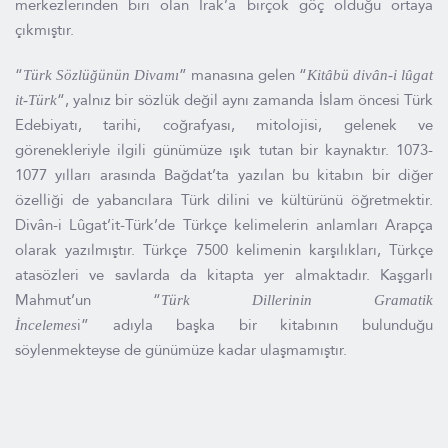
merkezlerinden biri olan Irak’a birçok göç olduğu ortaya
çıkmıştır.
“
” manasına gelen “
Türk Sözlüğünün Divamı
Kitâbü divân-i lûgat
“, yalnız bir sözlük değil aynı zamanda İslam öncesi Türk
it-Türk
Edebiyatı, tarihi, coğrafyası, mitolojisi, gelenek ve
görenekleriyle ilgili günümüze ışık tutan bir kaynaktır. 1073-
1077 yılları arasında Bağdat’ta yazılan bu kitabın bir diğer
özelliği de yabancılara Türk dilini ve kültürünü öğretmektir.
Divân-i Lûgat’it-Türk’de Türkçe kelimelerin anlamları Arapça
olarak yazılmıştır. Türkçe 7500 kelimenin karşılıkları, Türkçe
atasözleri ve savlarda da kitapta yer almaktadır. Kaşgarlı
Mahmut’un
“
Türk Dillerinin Gramatik
i” adıyla başka bir kitabının bulunduğu
İncelemes
söylenmekteyse de günümüze kadar ulaşmamıştır.