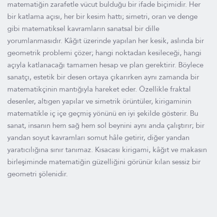
matematiğin zarafetle vücut bulduğu bir ifade biçimidir. Her
bir katlama açısı, her bir kesim hattı; simetri, oran ve denge
gibi matematiksel kavramların sanatsal bir dille
yorumlanmasıdır. Kâğıt üzerinde yapılan her kesik, aslında bir
geometrik problemi çözer; hangi noktadan kesileceği, hangi
açıyla katlanacağı tamamen hesap ve plan gerektirir. Böylece
sanatçı, estetik bir desen ortaya çıkarırken aynı zamanda bir
matematikçinin mantığıyla hareket eder. Özellikle fraktal
desenler, altıgen yapılar ve simetrik örüntüler, kirigaminin
matematikle iç içe geçmiş yönünü en iyi şekilde gösterir. Bu
sanat, insanın hem sağ hem sol beynini aynı anda çalıştırır; bir
yandan soyut kavramları somut hâle getirir, diğer yandan
yaratıcılığına sınır tanımaz. Kısacası kirigami, kâğıt ve makasın
birleşiminde matematiğin güzelliğini görünür kılan sessiz bir
geometri şölenidir.