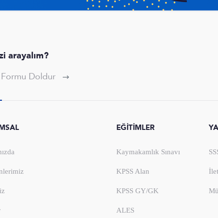
izi arayalım?
p Formu Doldur
MSAL
EĞİTİMLER
Y
ızda
Kaymakamlık Sınavı
SS
nlerimiz
KPSS Alan
İle
iz
KPSS GY/GK
Mü
r
ALES