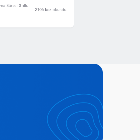
yeterince oks
gücünde
ma Süresi
3 dk.
Okuma Süresi
3 dk.
85
2106 kez
okundu.