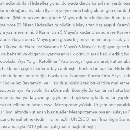
rak adlandırılan Hıdırellez günü, dünyada darda kalanların yardımcı
hakimi olduğuna inanılan İlyas’ın yeryüzünde buluştukları gün olarak 
akvimi (Miladi takvimi)ne göre 6 Mayıs, eskiden kullanılan Rumi tak
ine göre 23 Nisan Hıdırellez günüdür. 6 Mayıs’tan başlayıp 4 Kasım’
yla yaz mevsimini, 8 Kasım’dan 5 Mayıs’a kadar olan süre ise
Kasım 
adır. Bu yüzden 5 Mayıs günü gecesi kış mevsiminin bitip sıcak yaz
. Türkiye’de Hıdrellez Bayramı 5 Mayıs’ı 6 Mayıs’a bağlayan gece ku
a da baharın ve doğanın uyanmasının ilk günü olarak kabul edilir; 
odokslar Aya Yorgi, Katolikler “
günü olarak kutlamakta
Aziz George”
 hakkında çeşitli fikirler ortaya atılmıştır. Bunlardan bazıları Hıdırel
kültürlerine ait olduğu; bazıları ise İslamiyet öncesi Orta Asya Türk
. Hıdırellez Bayramı’nı ve Hızır düşünüşünü tek bir kültüre mal etmek
ezopotamya, Anadolu, İran,Osmanlı itibâriyle Balkanlar ve hatta bü
nde bahar ya da yazın gelişiyle belli başlı sevinç kutlamaları yapılm
 eski ritüellerin milattan evvel Mezopotamya’daki Ur şehrinde yapıld
ismi altında kutlanan bu ritüeller Mezopotamya ovasını sulayan F
uz”
ücünü temsil etmektedir.
Hıdırellez’in UNESCO‘nun ‘İnsanlığın Som
ması amacıyla 2010 yılında çalışmalar başlatılmıştır.