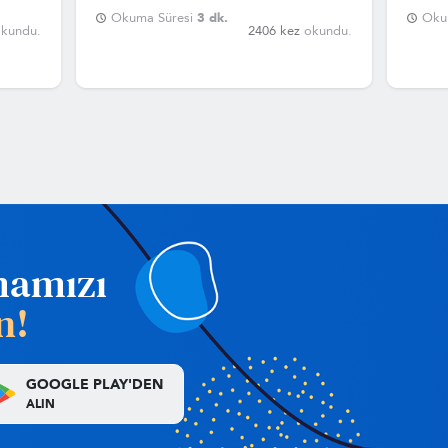
farklı
beyin 
Okuma Süresi
3 dk.
Oku
kundu.
2406 kez
okundu.
mamızı
n!
GOOGLE PLAY'DEN
ALIN