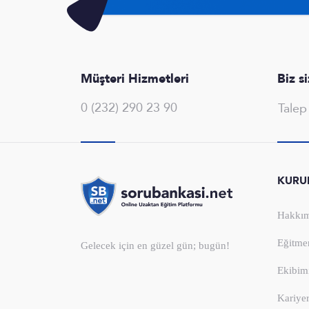
Müşteri Hizmetleri
Biz s
0 (232) 290 23 90
Tale
KURU
Hakkım
Eğitme
Gelecek için en güzel gün; bugün!
Ekibim
Kariye