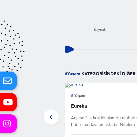
Kaynak :
#Yaşam
KATEGORİSİNDEKİ DİĞER
#
Yaşam
ersip Bendi Nedir?
Eureka
r sonucu oluşan seller ve
Arşimet’ in kral ile olan bu muhab
arsuların yukarı havzalardan
babasına dayanmaktadır. Nitekim
ağaç gövdelerini, dalları,
Arşimet’in babası Kral Hieron’un