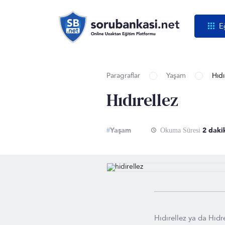
E
Paragraflar
Yaşam
Hıdı
Hıdırellez
Yaşam
2 daki
#
Okuma Süresi
Hıdırellez ya da Hıd