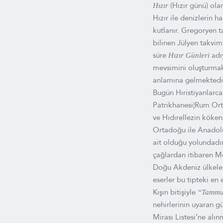
(Hızır günü) ola
Hızır
Hızır ile denizlerin 
kutlanır. Gregoryen t
bilinen Jülyen takvim
süre
adı
Hızır Günleri
mevsimini oluşturmakt
anlamına gelmektedir
Bugün Hıristiyanlarc
Patrikhanesi¦Rum Ort
ve Hıdırellezin kökeni
Ortadoğu ile Anadolu 
ait olduğu yolundadır
çağlardan itibaren M
Doğu Akdeniz ülkeleri
eserler bu tipteki en
Kışın bitişiyle
“Tamm
nehirlerinin uyaran g
Mirası Listesi’ne alın