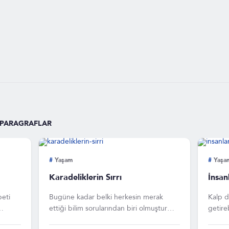
 PARAGRAFLAR
#
Yaşam
#
Yaşa
Karadeliklerin Sırrı
İnsan
beti
Bugüne kadar belki herkesin merak
Kalp d
ettiği bilim sorularından biri olmuştur
getire
karadelikler. Bir bilinmezlik hatta çok
dakika