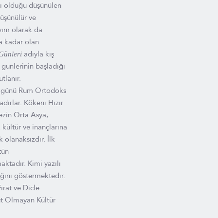
sı olduğu düşünülen
düşünülür ve
vim olarak da
a kadar olan
adıyla kış
Günleri
 günlerinin başladığı
tlanır.
bu günü Rum Ortodoks
dırlar. Kökeni Hızır
lezin Orta Asya,
 kültür ve inançlarına
 olanaksızdır. İlk
tün
aktadır. Kimi yazılı
ığını göstermektedir.
ırat ve Dicle
ut Olmayan Kültür