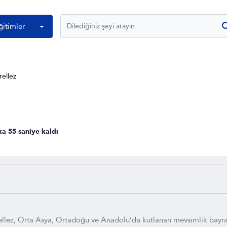
ğitimler
rellez
ka 55 saniye kaldı
rellez, Orta Asya, Ortadoğu ve Anadolu’da kutlanan mevsimlik bayra