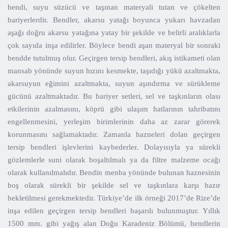
bendi, suyu süzücü ve taşınan materyali tutan ve çökelten
bariyerlerdir. Bendler, akarsu yatağı boyunca yukarı havzadan
aşağı doğru akarsu yatağına yatay bir şekilde ve belirli aralıklarla
çok sayıda inşa edilirler. Böylece bendi aşan materyal bir sonraki
bendde tutulmuş olur. Geçirgen tersip bendleri, akış istikameti olan
mansab yönünde suyun hızını kesmekte, taşıdığı yükü azaltmakta,
akarsuyun eğimini azaltmakta, suyun aşındırma ve sürükleme
gücünü azaltmaktadır. Bu bariyer setleri, sel ve taşkınların olası
etkilerinin azalmasını, köprü gibi ulaşım hatlarının tahribatını
engellenmesini, yerleşim birimlerinin daha az zarar görerek
korunmasını sağlamaktadır. Zamanla hazneleri dolan geçirgen
tersip bendleri işlevlerini kaybederler. Dolayısıyla ya sürekli
gözlemlerle suni olarak boşaltılmalı ya da filtre malzeme ocağı
olarak kullanılmalıdır. Bendin menba yönünde bulunan haznesinin
boş olarak sürekli bir şekilde sel ve taşkınlara karşı hazır
bekletilmesi gerekmektedir. Türkiye’de ilk örneği 2017’de Rize’de
inşa edilen geçirgen tersip bendleri başarılı bulunmuştur. Yıllık
1500 mm. gibi yağış alan Doğu Karadeniz Bölümü, bendlerin