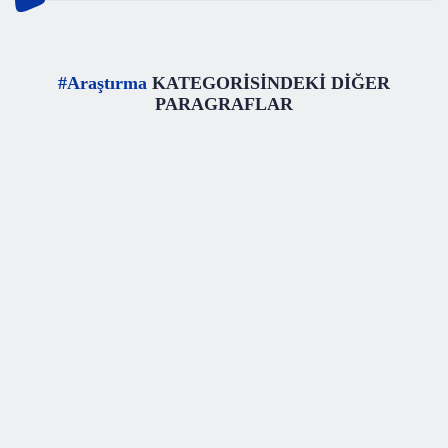
#Araştırma
KATEGORİSİNDEKİ DİĞER
PARAGRAFLAR
#
Araştırma
Dünyadaki Su, Ay Oluşmadan Önce Mevcut muydu?
Ay ve Dünya&#39;dan çok sayıda örnekten oluşan koleksiyon
üzerinde yapılan araştırmalardan biri American Associatio
Okuma Süresi
3 dk.
2224 kez
okundu.