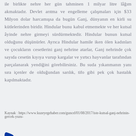
ile birlikte nehre her gün tahminen 1 milyar litre lâğım
akmaktadır. Devlet arıtma ve engelleme çalışmaları için $33
Milyon dolar harcamışsa da bugün Ganj, dünyanın en kirli su
kütlelerinden biridir. Hindular bunu kabul etmemekte ve her kutsal
âyinde nehre girmeyi sürdürmektedir. Hindular bunun kutsal
olduğunu düşünürler. Ayrıca Hindular hamile iken ölen kadınları
ve çocukların cesetlerini ganj nehrine atarlar, Ganj nehrinde çok
sayıda cesetin kıyıya vurup kargalar ve yırtıcı hayvanlar tarafından
parçalanarak yendiğini görebilirsiniz. Bu suda yıkanmanın yanı
sıra içenler de olduğundan sarılık, tifo gibi pek çok hastalık
kapılmaktadır.
Kaynak : https://www.kuzeyegehaber.com/guncel/01/08/2017/iste-kutsal-ganj-nehrinin-
gercek-yuzu-