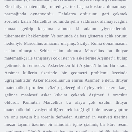
Zira ihtiyar matematikçi neredeyse tek başına koskoca donanmayı
parmağında oynatıyordu. Defalarca ordusunu geri çekmek
zorunda kalan Marcellius sonunda şehri saldırarak alamayacağına
kanaat getirip kuşatma altında ki adanın yiyeceklerinin
tükenmesini beklemiştir. Ve sonunda da baş gösteren açlık sorunu
nedeniyle Marcellius amacına ulaşmış, Sicilya Roma donanmasına
teslim olmuştur. Şehir teslim alınınca Marcellius bu ihtiyar
matematikçi ile tanışmayı çok ister ve askerlerine Arşimet’ i bulup
getirmelerini emreder. Askerlerden biri Arşimet’i bulur. Bu sırada
Arşimet küllerin üzerinde bir geometri problemi üzerinde
uğraşmaktadır. Asker Marcellius’un emrini Arşimet’ e iletir. İhtiyar
matematikçi problemi çözüp geleceğini söyleyerek askere karşı
gelince maalesef asker kılıcını çekerek Arşimet’ i oracıkta
öldürür. Komutan Marcellius bu olaya çok üzülür. İhtiyar
matematikçinin vasiyetini öğrenerek isteği gibi bir mezar yaptırır
ve onu saygın bir törenle defneder. Arşimet’ in vasiyeti üzerine
mezar taşının üzerine bir silindirin içine çizilmiş bir küre resmi
yapılmıştır. Çünkü Arşimet hayatta yaptığı en büyük işin bir