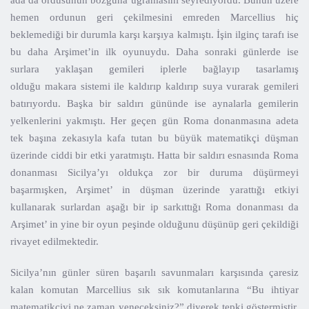
ada da ordusunun bozguna uğramasını seyrediyordu. Bunun üzere
hemen ordunun geri çekilmesini emreden Marcellius hiç
beklemediği bir durumla karşı karşıya kalmıştı. İşin ilginç tarafı ise
bu daha Arşimet’in ilk oyunuydu. Daha sonraki günlerde ise
surlara yaklaşan gemileri iplerle bağlayıp tasarlamış
olduğu makara sistemi ile kaldırıp kaldırıp suya vurarak gemileri
batırıyordu. Başka bir saldırı gününde ise aynalarla gemilerin
yelkenlerini yakmıştı. Her geçen gün Roma donanmasına adeta
tek başına zekasıyla kafa tutan bu büyük matematikçi düşman
üzerinde ciddi bir etki yaratmıştı. Hatta bir saldırı esnasında Roma
donanması Sicilya’yı oldukça zor bir duruma düşürmeyi
başarmışken, Arşimet’ in düşman üzerinde yarattığı etkiyi
kullanarak surlardan aşağı bir ip sarkıttığı Roma donanması da
Arşimet’ in yine bir oyun peşinde olduğunu düşünüp geri çekildiği
rivayet edilmektedir.
Sicilya’nın günler süren başarılı savunmaları karşısında çaresiz
kalan komutan Marcellius sık sık komutanlarına “Bu ihtiyar
matematikçiyi ne zaman yeneceksiniz?” diyerek tepki göstermiştir.