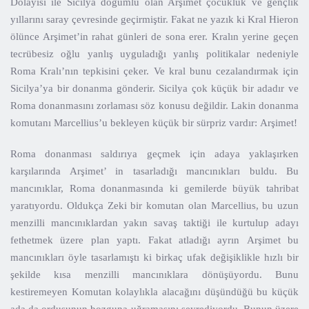
Dolayısı ile Sicilya doğumlu olan Arşimet çocukluk ve gençlik
yıllarını saray çevresinde geçirmiştir. Fakat ne yazık ki Kral Hieron
ölünce Arşimet’in rahat günleri de sona erer. Kralın yerine geçen
tecrübesiz oğlu yanlış uyguladığı yanlış politikalar nedeniyle
Roma Kralı’nın tepkisini çeker. Ve kral bunu cezalandırmak için
Sicilya’ya bir donanma gönderir. Sicilya çok küçük bir adadır ve
Roma donanmasını zorlaması söz konusu değildir. Lakin donanma
komutanı Marcellius’u bekleyen küçük bir sürpriz vardır: Arşimet!
Roma donanması saldırıya geçmek için adaya yaklaşırken
karşılarında Arşimet’ in tasarladığı mancınıkları buldu. Bu
mancınıklar, Roma donanmasında ki gemilerde büyük tahribat
yaratıyordu. Oldukça Zeki bir komutan olan Marcellius, bu uzun
menzilli mancınıklardan yakın savaş taktiği ile kurtulup adayı
fethetmek üzere plan yaptı. Fakat atladığı ayrın Arşimet bu
mancınıkları öyle tasarlamıştı ki birkaç ufak değişiklikle hızlı bir
şekilde kısa menzilli mancınıklara dönüşüyordu. Bunu
kestiremeyen Komutan kolaylıkla alacağını düşündüğü bu küçük