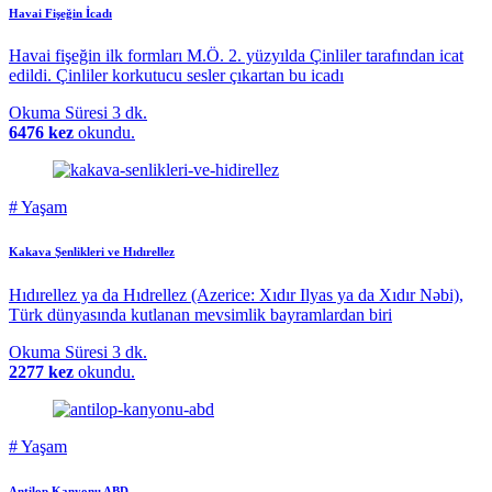
Havai Fişeğin İcadı
Havai fişeğin ilk formları M.Ö. 2. yüzyılda Çinliler tarafından icat
edildi. Çinliler korkutucu sesler çıkartan bu icadı
Okuma Süresi
3 dk.
6476 kez
okundu.
#
Yaşam
Kakava Şenlikleri ve Hıdırellez
Hıdırellez ya da Hıdrellez (Azerice: Xıdır Ilyas ya da Xıdır Nəbi),
Türk dünyasında kutlanan mevsimlik bayramlardan biri
Okuma Süresi
3 dk.
2277 kez
okundu.
#
Yaşam
Antilop Kanyonu ABD