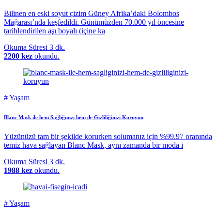
Bilinen en eski soyut çizim Güney Afrika’daki Bolombos
Mağarası’nda keşfedildi. Günümüzden 70.000 yıl öncesine
tarihlendirilen aşı boyalı (içine ka
Okuma Süresi
3 dk.
2200 kez
okundu.
#
Yaşam
Blanc Mask ile hem Sağlığınızı hem de Gizliliğinizi Koruyun
Yüzünüzü tam bir şekilde korurken solumanız için %99.97 oranında
temiz hava sağlayan Blanc Mask, aynı zamanda bir moda i
Okuma Süresi
3 dk.
1988 kez
okundu.
#
Yaşam