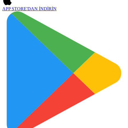
APP STORE'DAN
İNDİRİN