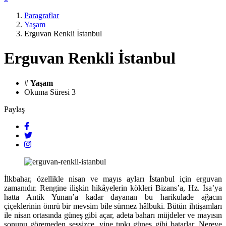
Paragraflar
Yaşam
Erguvan Renkli İstanbul
Erguvan Renkli İstanbul
#
Yaşam
Okuma Süresi
3
Paylaş
İlkbahar, özellikle nisan ve mayıs ayları İstanbul için erguvan
zamanıdır. Rengine ilişkin hikâyelerin kökleri Bizans’a, Hz. İsa’ya
hatta Antik Yunan’a kadar dayanan bu harikulade ağacın
çiçeklerinin ömrü bir mevsim bile sürmez hâlbuki. Bütün ihtişamları
ile nisan ortasında güneş gibi açar, adeta baharı müjdeler ve mayısın
sonunu göremeden sessizce, yine tıpkı güneş gibi batarlar. Nereye