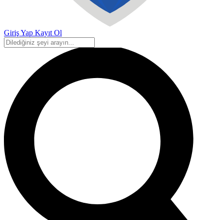
Giriş Yap
Kayıt Ol