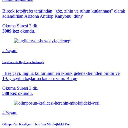
Birçok fotoğrafçı tarafından “göz, zihin ve ruhun kutlanması” olarak
adlandırılan Arizona Antilop Kanyonu, düny
Okuma Süresi
3 dk.
3089 kez
okundu.
#
Yaşam
İngiltere de Beş Çayı Geleneği
Beş çayı, İngiliz kültürünün en ikonik geleneklerinden biridir ve
19. yüzyılın başlarına kadar uzanır. Bu ge
Okuma Süresi
3 dk.
588 kez
okundu.
#
Yaşam
Olimpos’un Kraliçesi: Hera’nın Mitolojideki Yeri