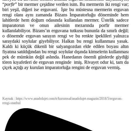
“
porfir
” bir mermer çeşidine verilen isim. Bu mermerin iki rengi var;
biri yeşil, diğeri ise erguvani. İşte bu müstesna mermerin erguvan
rengi olanı aynı zamanda Bizans İmparatorluğu döneminde hem
lahitlerde hem doğum odasında kullanılan mermer. Üstelik sadece
imparatorun ve onun ailesinin mezarında porfir mermer
kullanılabiliyor. Bizans’ın erguvana tutkusu bununla da sınırlı değil;
o dönemde erguvan sarayın rengi ve bu renkte ipeklileri yalnızca
saraydaki soylular giyebiliyor. Halkın bu rengi kullanması yasak.
Kaldı ki küçük dikenli bir salyangozdan elde edilen boyası altın
fiyatına satıldığından bu rengi soylular dışında kimselerin kullanması
pek de mümkün değil aslında. Hanedanın önemli günlerde giydiği
tören kıyafetleri de erguvan renginde imiş. Rivayet odur ki, tam da
çiçek açtığı ay kurulan imparatorluğa rengini de erguvan vermiş.
Kaynak : https://www.anadolujet.com/tr/kurumsal/anadolujet-magazin/2018/5/erguvan-
rengi-stanbul