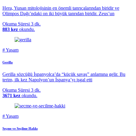
Hera, Yunan mitolojisinin en önemli tanrıçalarından biridir ve
Olimpos Dağı’ndaki on iki büyük tanrıdan biridir. Zeus’un
Okuma Süresi
3 dk.
883 kez
okundu.
#
Yaşam
Gerilla
Gerilla sözcüğü İspanyolca’da “küçük savaş” anlamına gelir. Bu
terim, ilk kez Napolyon’un İspanya’yı işgal etti
Okuma Süresi
3 dk.
3671 kez
okundu.
#
Yaşam
Seçme ve Seçilme Hakkı