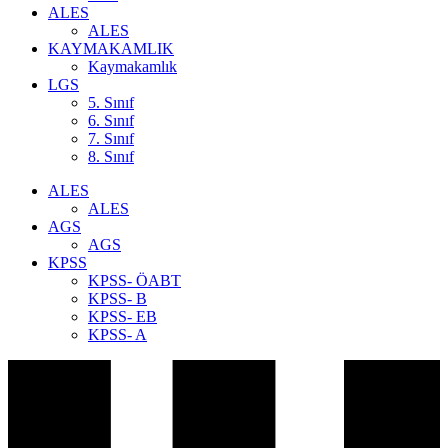
ALES
ALES
KAYMAKAMLIK
Kaymakamlık
LGS
5. Sınıf
6. Sınıf
7. Sınıf
8. Sınıf
ALES
ALES
AGS
AGS
KPSS
KPSS- ÖABT
KPSS- B
KPSS- EB
KPSS- A