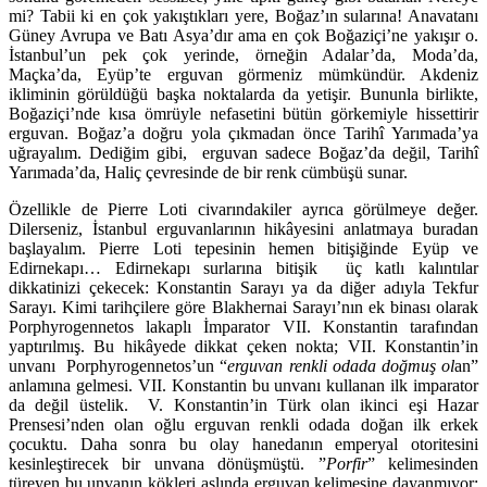
mi? Tabii ki en çok yakıştıkları yere, Boğaz’ın sularına! Anavatanı
Güney Avrupa ve Batı Asya’dır ama en çok Boğaziçi’ne yakışır o.
İstanbul’un pek çok yerinde, örneğin Adalar’da, Moda’da,
Maçka’da, Eyüp’te erguvan görmeniz mümkündür. Akdeniz
ikliminin görüldüğü başka noktalarda da yetişir. Bununla birlikte,
Boğaziçi’nde kısa ömrüyle nefasetini bütün görkemiyle hissettirir
erguvan. Boğaz’a doğru yola çıkmadan önce Tarihî Yarımada’ya
uğrayalım. Dediğim gibi, erguvan sadece Boğaz’da değil, Tarihî
Yarımada’da, Haliç çevresinde de bir renk cümbüşü sunar.
Özellikle de Pierre Loti civarındakiler ayrıca görülmeye değer.
Dilerseniz, İstanbul erguvanlarının hikâyesini anlatmaya buradan
başlayalım. Pierre Loti tepesinin hemen bitişiğinde Eyüp ve
Edirnekapı… Edirnekapı surlarına bitişik üç katlı kalıntılar
dikkatinizi çekecek: Konstantin Sarayı ya da diğer adıyla Tekfur
Sarayı. Kimi tarihçilere göre Blakhernai Sarayı’nın ek binası olarak
Porphyrogennetos lakaplı İmparator VII. Konstantin tarafından
yaptırılmış. Bu hikâyede dikkat çeken nokta; VII. Konstantin’in
unvanı Porphyrogennetos’un “
erguvan renkli odada doğmuş ol
an”
anlamına gelmesi. VII. Konstantin bu unvanı kullanan ilk imparator
da değil üstelik. V. Konstantin’in Türk olan ikinci eşi Hazar
Prensesi’nden olan oğlu erguvan renkli odada doğan ilk erkek
çocuktu. Daha sonra bu olay hanedanın emperyal otoritesini
kesinleştirecek bir unvana dönüşmüştü. ”
Porfir
” kelimesinden
türeyen bu unvanın kökleri aslında erguvan kelimesine dayanmıyor;