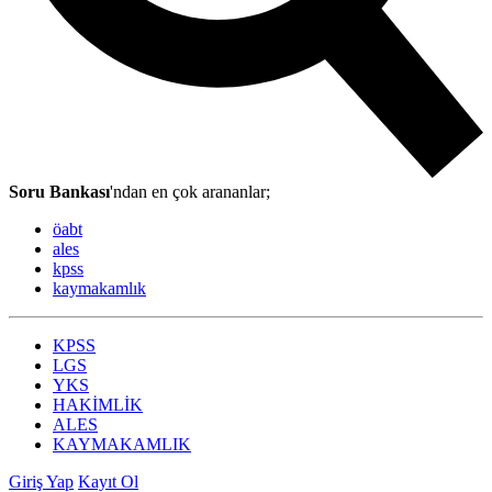
Soru Bankası
'ndan en çok arananlar;
öabt
ales
kpss
kaymakamlık
KPSS
LGS
YKS
HAKİMLİK
ALES
KAYMAKAMLIK
Giriş Yap
Kayıt Ol