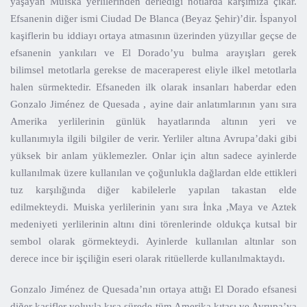
yaşayan Muiska yerlilerinden derlediği notlarda karşımıza çıkar.
Efsanenin diğer ismi Ciudad De Blanca (Beyaz Şehir)’dir. İspanyol
kaşiflerin bu iddiayı ortaya atmasının üzerinden yüzyıllar geçse de
efsanenin yankıları ve El Dorado’yu bulma arayışları gerek
bilimsel metotlarla gerekse de maceraperest eliyle ilkel metotlarla
halen sürmektedir. Efsaneden ilk olarak insanları haberdar eden
Gonzalo Jiménez de Quesada , ayine dair anlatımlarının yanı sıra
Amerika yerlilerinin günlük hayatlarında altının yeri ve
kullanımıyla ilgili bilgiler de verir. Yerliler altına Avrupa’daki gibi
yüksek bir anlam yüklemezler. Onlar için altın sadece ayinlerde
kullanılmak üzere kullanılan ve çoğunlukla dağlardan elde ettikleri
tuz karşılığında diğer kabilelerle yapılan takastan elde
edilmekteydi. Muiska yerlilerinin yanı sıra İnka ,Maya ve Aztek
medeniyeti yerlilerinin altını dini törenlerinde oldukça kutsal bir
sembol olarak görmekteydi. Ayinlerde kullanılan altınlar son
derece ince bir işçiliğin eseri olarak ritüellerde kullanılmaktaydı.
Gonzalo Jiménez de Quesada’nın ortaya attığı El Dorado efsanesi
diğer kaşifler yoluyla kısa sürede tüm Amerika kıtası ve Avrupa’ya