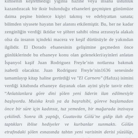
kimsenin keşfetmediği yığınla hazine veya insana üstünlük
kazandıracak bir iksir bulunduğu efsaneleri geçmişten günümüze
daima peşine binlerce kişiyi takmış ve edebiyattan sanata;
bilimden siyasete hayatın her alanını etkilemiştir. Bu, her ne kadar
zenginliğin verdiği iktidar ve şöhret sahibi olma arzusuyla alakalı
olsa da insanın içindeki macera ve keşif dürtüsüyle de yakından
ilgilidir. El Dorado efsanesinin gelişimine geçmeden önce
günlüklerinde bu efsaneye konu olan gelenekleri/ayinleri anlatan
İspanyol kaşif Juan Rodriguez Freyle’nin notlarına bakmak
isabetli olacaktır. Juan Rodriguez Freyle’nin1636 senesinde
tamamlayıp kitap haline gertirdiği ve "
El Carnero"
(Hafıza) isimini
verdiği kitabında efsaneye dayanak olan ayini şöyle tasvir eder:
“
Anlatılanlara göre dini şölen yeni liderin ilan edilmesiyle
başlıyordu. Muiska kralı ya da başrahibi, göreve başlamadan
önce bir süre için kadınsız, tuz yemeden, bir mağarada inzivaya
çekilirdi. Sonra ilk yaptığı, Guatavita Gölü’ne gidip ilah diye
taptıkları iblise hediyeler ve kurbanlar sunmaktı. Gölün
etrafındaki şölen esnasında tahtın yeni varisinin derisi yüzülüp,