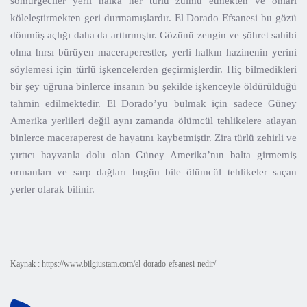
sömürgeciler yerli halka her türlü zulmü etmekten ve onları
köleleştirmekten geri durmamışlardır. El Dorado Efsanesi bu gözü
dönmüş açlığı daha da arttırmıştır. Gözünü zengin ve şöhret sahibi
olma hırsı bürüyen maceraperestler, yerli halkın hazinenin yerini
söylemesi için türlü işkencelerden geçirmişlerdir. Hiç bilmedikleri
bir şey uğruna binlerce insanın bu şekilde işkenceyle öldürüldüğü
tahmin edilmektedir. El Dorado’yu bulmak için sadece Güney
Amerika yerlileri değil aynı zamanda ölümcül tehlikelere atlayan
binlerce maceraperest de hayatını kaybetmiştir. Zira türlü zehirli ve
yırtıcı hayvanla dolu olan Güney Amerika’nın balta girmemiş
ormanları ve sarp dağları bugün bile ölümcül tehlikeler saçan
yerler olarak bilinir.
Kaynak : https://www.bilgiustam.com/el-dorado-efsanesi-nedir/