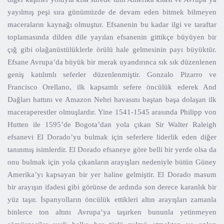
yayılmış peşi sıra günümüzde de devam eden bitmek bilmeyen
maceraların kaynağı olmuştur. Efsanenin bu kadar ilgi ve taraftar
toplamasında dilden dile yayılan efsanenin gittikçe büyüyen bir
çığ gibi olağanüstülüklerle örülü hale gelmesinin payı büyüktür.
Efsane Avrupa’da büyük bir merak uyandırınca sık sık düzenlenen
geniş katılımlı seferler düzenlenmiştir. Gonzalo Pizarro ve
Francisco Orellano, ilk kapsamlı sefere öncülük ederek And
Dağları hattını ve Amazon Nehri havasını baştan başa dolaşan ilk
maceraperestler olmuşlardır. Yine 1541-1545 arasında Philipp von
Hutten ile 1595’de Bogota’dan yola çıkan Sir Walter Raleigh
efsanevi El Dorado’yu bulmak için seferlere liderlik eden diğer
tanınmış isimlerdir. El Dorado efsaneye göre belli bir yerde olsa da
onu bulmak için yola çıkanların arayışları nedeniyle bütün Güney
Amerika’yı kapsayan bir yer haline gelmiştir. El Dorado masum
bir arayışın ifadesi gibi görünse de ardında son derece karanlık bir
yüz taşır. İspanyolların öncülük ettikleri altın arayışları zamanla
binlerce ton altını Avrupa’ya taşırken bununla yetinmeyen