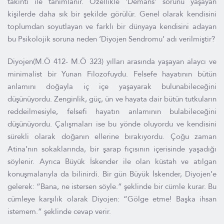
takıntı ile tanımlanır. Özellikle ‘Demans’ sorunu yaşayan
kişilerde daha sık bir şekilde görülür. Genel olarak kendisini
toplumdan soyutlayan ve farklı bir dünyaya kendisini adayan
bu Psikolojik soruna neden ‘Diyojen Sendromu’ adı verilmiştir?
Diyojen(M.Ö 412- M.Ö 323) yılları arasında yaşayan alaycı ve
minimalist bir Yunan Filozofuydu. Felsefe hayatının bütün
anlamını doğayla iç içe yaşayarak bulunabileceğini
düşünüyordu. Zenginlik, güç, ün ve hayata dair bütün tutkuların
reddeilmesiyle, felsefi hayatın anlamının bulabileceğini
düşünüyordu. Çalışmaları ise bu yönde oluyordu ve kendisini
sürekli olarak doğanın ellerine bırakıyordu. Çoğu zaman
Atina’nın sokaklarında, bir şarap fıçısının içerisinde yaşadığı
söylenir. Ayrıca Büyük İskender ile olan küstah ve atılgan
konuşmalarıyla da bilinirdi. Bir gün Büyük İskender, Diyojen’e
gelerek: “Bana, ne istersen söyle.” şeklinde bir cümle kurar. Bu
cümleye karşılık olarak Diyojen: “Gölge etme! Başka ihsan
istemem.” şeklinde cevap verir.