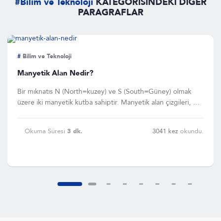
#Bilim ve Teknoloji
KATEGORİSİNDEKİ DİĞER
PARAGRAFLAR
#
Bilim ve Teknoloji
Manyetik Alan Nedir?
Bir mıknatıs N (North=kuzey) ve S (South=Güney) olmak
üzere iki manyetik kutba sahiptir. Manyetik alan çizgileri, bu
man
Okuma Süresi
3 dk.
3041 kez
okundu.