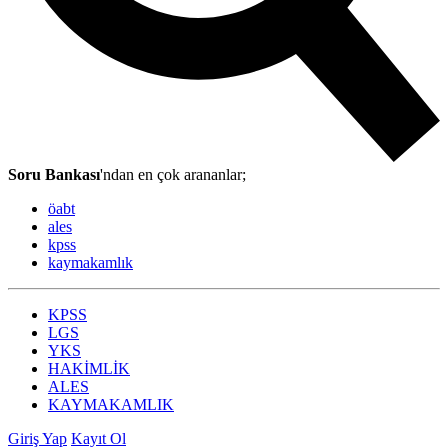
Soru Bankası
'ndan en çok arananlar;
öabt
ales
kpss
kaymakamlık
KPSS
LGS
YKS
HAKİMLİK
ALES
KAYMAKAMLIK
Giriş Yap
Kayıt Ol