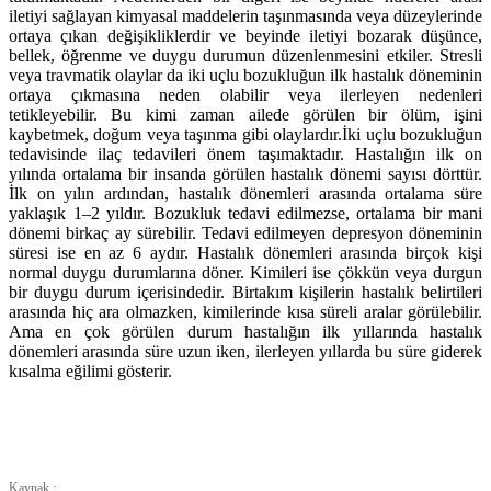
iletiyi sağlayan kimyasal maddelerin taşınmasında veya düzeylerinde
ortaya çıkan değişikliklerdir ve beyinde iletiyi bozarak düşünce,
bellek, öğrenme ve duygu durumun düzenlenmesini etkiler. Stresli
veya travmatik olaylar da iki uçlu bozukluğun ilk hastalık döneminin
ortaya çıkmasına neden olabilir veya ilerleyen nedenleri
tetikleyebilir. Bu kimi zaman ailede görülen bir ölüm, işini
kaybetmek, doğum veya taşınma gibi olaylardır.İki uçlu bozukluğun
tedavisinde ilaç tedavileri önem taşımaktadır. Hastalığın ilk on
yılında ortalama bir insanda görülen hastalık dönemi sayısı dörttür.
İlk on yılın ardından, hastalık dönemleri arasında ortalama süre
yaklaşık 1–2 yıldır. Bozukluk tedavi edilmezse, ortalama bir mani
dönemi birkaç ay sürebilir. Tedavi edilmeyen depresyon döneminin
süresi ise en az 6 aydır. Hastalık dönemleri arasında birçok kişi
normal duygu durumlarına döner. Kimileri ise çökkün veya durgun
bir duygu durum içerisindedir. Birtakım kişilerin hastalık belirtileri
arasında hiç ara olmazken, kimilerinde kısa süreli aralar görülebilir.
Ama en çok görülen durum hastalığın ilk yıllarında hastalık
dönemleri arasında süre uzun iken, ilerleyen yıllarda bu süre giderek
kısalma eğilimi gösterir.
Kaynak :