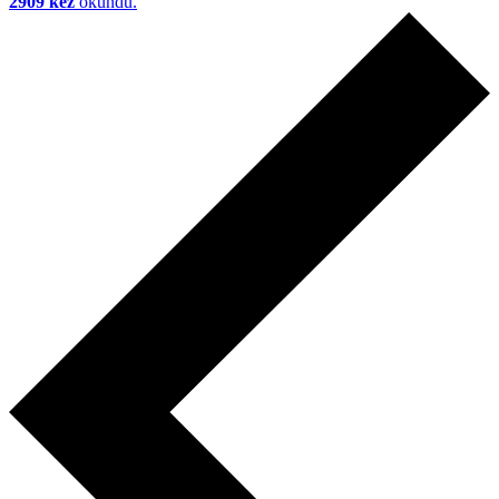
2909 kez
okundu.