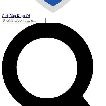
Giriş Yap
Kayıt Ol