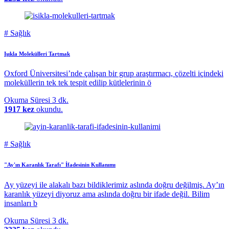
#
Sağlık
Işıkla Molekülleri Tartmak
Oxford Üniversitesi’nde çalışan bir grup araştırmacı, çözelti içindeki
moleküllerin tek tek tespit edilip kütlelerinin ö
Okuma Süresi
3 dk.
1917 kez
okundu.
#
Sağlık
"Ay'ın Karanlık Tarafı" İfadesinin Kullanımı
Ay yüzeyi ile alakalı bazı bildiklerimiz aslında doğru değilmiş. Ay’ın
karanlık yüzeyi diyoruz ama aslında doğru bir ifade değil. Bilim
insanları b
Okuma Süresi
3 dk.