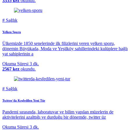
3335 kez
okundu.
#
Sağlık
Yelken Sporu
Ülkemizde 1850 senelerinde ilk filizlerini veren yelken sporu,
dönemin Büyükada, Moda ve Yeşilköy sahillerindeki kulüplere bağlı
yat sahiplerinin a
Okuma Süresi
3 dk.
2567 kez
okundu.
#
Sağlık
Twitter'da Keşfedilen Yeni Tür
Pandemi sırasında, laboratuvar ve bilim yapılan müzelerin de
aktivitelerini azalttığı ve durduğu bir dönemde, twitter üz
Okuma Süresi
3 dk.