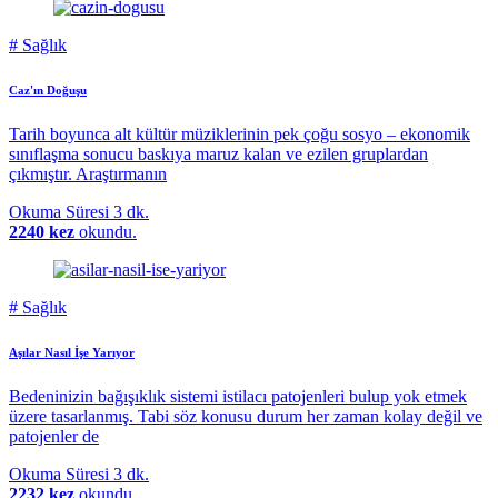
#
Sağlık
Caz'ın Doğuşu
Tarih boyunca alt kültür müziklerinin pek çoğu sosyo – ekonomik
sınıflaşma sonucu baskıya maruz kalan ve ezilen gruplardan
çıkmıştır. Araştırmanın
Okuma Süresi
3 dk.
2240 kez
okundu.
#
Sağlık
Aşılar Nasıl İşe Yarıyor
Bedeninizin bağışıklık sistemi istilacı patojenleri bulup yok etmek
üzere tasarlanmış. Tabi söz konusu durum her zaman kolay değil ve
patojenler de
Okuma Süresi
3 dk.
2232 kez
okundu.