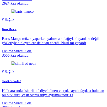
2624 kez
okundu.
#
Sağlık
Barış Manço
Barış Manço müzik yaparken yalnızca kulağıyla duyanlara değil,
gözleriyle dinleyenlere de hitap ederdi. Nasıl mı yapardı
Okuma Süresi
3 dk.
3555 kez
okundu.
#
Sağlık
Sinirli Ot Nedir?
Halk arasında “sinirli ot” diye bilinen ve çok sayıda faydası bulunan
bu bitki türü, çeşit olarak ikiye ayrılmaktadır. D
Okuma Süresi
3 dk.