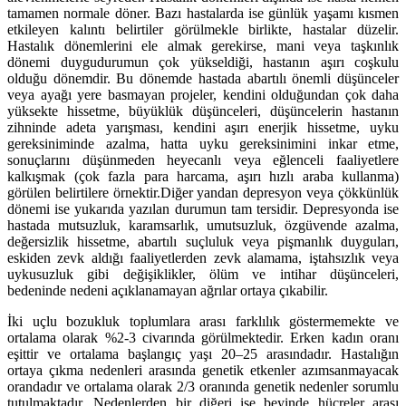
tamamen normale döner. Bazı hastalarda ise günlük yaşamı kısmen
etkileyen kalıntı belirtiler görülmekle birlikte, hastalar düzelir.
Hastalık dönemlerini ele almak gerekirse, mani veya taşkınlık
dönemi duygudurumun çok yükseldiği, hastanın aşırı coşkulu
olduğu dönemdir. Bu dönemde hastada abartılı önemli düşünceler
veya ayağı yere basmayan projeler, kendini olduğundan çok daha
yüksekte hissetme, büyüklük düşünceleri, düşüncelerin hastanın
zihninde adeta yarışması, kendini aşırı enerjik hissetme, uyku
gereksiniminde azalma, hatta uyku gereksinimini inkar etme,
sonuçlarını düşünmeden heyecanlı veya eğlenceli faaliyetlere
kalkışmak (çok fazla para harcama, aşırı hızlı araba kullanma)
görülen belirtilere örnektir.Diğer yandan depresyon veya çökkünlük
dönemi ise yukarıda yazılan durumun tam tersidir. Depresyonda ise
hastada mutsuzluk, karamsarlık, umutsuzluk, özgüvende azalma,
değersizlik hissetme, abartılı suçluluk veya pişmanlık duyguları,
eskiden zevk aldığı faaliyetlerden zevk alamama, iştahsızlık veya
uykusuzluk gibi değişiklikler, ölüm ve intihar düşünceleri,
bedeninde nedeni açıklanamayan ağrılar ortaya çıkabilir.
İki uçlu bozukluk toplumlara arası farklılık göstermemekte ve
ortalama olarak %2-3 civarında görülmektedir. Erken kadın oranı
eşittir ve ortalama başlangıç yaşı 20–25 arasındadır. Hastalığın
ortaya çıkma nedenleri arasında genetik etkenler azımsanmayacak
orandadır ve ortalama olarak 2/3 oranında genetik nedenler sorumlu
tutulmaktadır. Nedenlerden bir diğeri ise beyinde hücreler arası