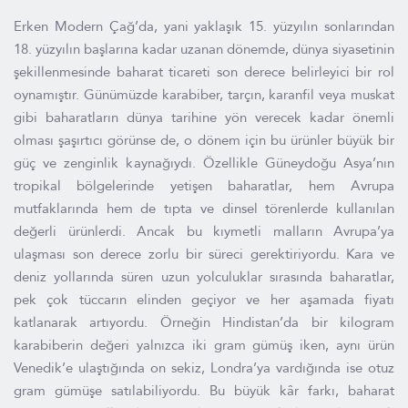
Erken Modern Çağ’da, yani yaklaşık 15. yüzyılın sonlarından
18. yüzyılın başlarına kadar uzanan dönemde, dünya siyasetinin
şekillenmesinde baharat ticareti son derece belirleyici bir rol
oynamıştır. Günümüzde karabiber, tarçın, karanfil veya muskat
gibi baharatların dünya tarihine yön verecek kadar önemli
olması şaşırtıcı görünse de, o dönem için bu ürünler büyük bir
güç ve zenginlik kaynağıydı. Özellikle Güneydoğu Asya’nın
tropikal bölgelerinde yetişen baharatlar, hem Avrupa
mutfaklarında hem de tıpta ve dinsel törenlerde kullanılan
değerli ürünlerdi. Ancak bu kıymetli malların Avrupa’ya
ulaşması son derece zorlu bir süreci gerektiriyordu. Kara ve
deniz yollarında süren uzun yolculuklar sırasında baharatlar,
pek çok tüccarın elinden geçiyor ve her aşamada fiyatı
katlanarak artıyordu. Örneğin Hindistan’da bir kilogram
karabiberin değeri yalnızca iki gram gümüş iken, aynı ürün
Venedik’e ulaştığında on sekiz, Londra’ya vardığında ise otuz
gram gümüşe satılabiliyordu. Bu büyük kâr farkı, baharat