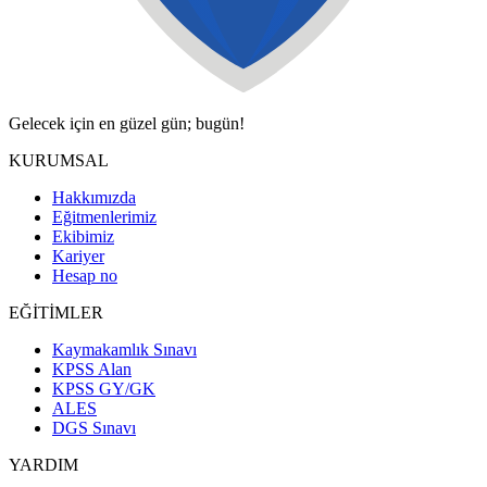
Gelecek için en güzel gün; bugün!
KURUMSAL
Hakkımızda
Eğitmenlerimiz
Ekibimiz
Kariyer
Hesap no
EĞİTİMLER
Kaymakamlık Sınavı
KPSS Alan
KPSS GY/GK
ALES
DGS Sınavı
YARDIM