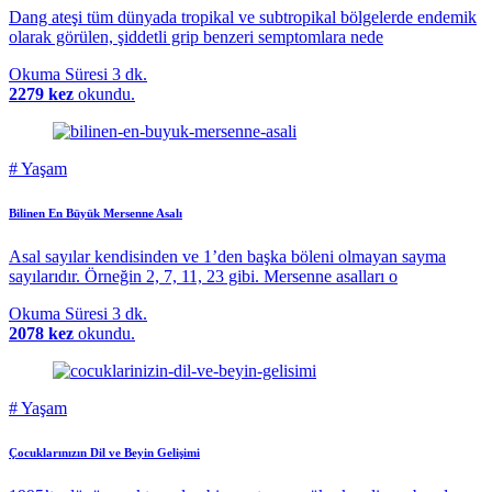
Dang ateşi tüm dünyada tropikal ve subtropikal bölgelerde endemik
olarak görülen, şiddetli grip benzeri semptomlara nede
Okuma Süresi
3 dk.
2279 kez
okundu.
#
Yaşam
Bilinen En Büyük Mersenne Asalı
Asal sayılar kendisinden ve 1’den başka böleni olmayan sayma
sayılarıdır. Örneğin 2, 7, 11, 23 gibi. Mersenne asalları o
Okuma Süresi
3 dk.
2078 kez
okundu.
#
Yaşam
Çocuklarınızın Dil ve Beyin Gelişimi