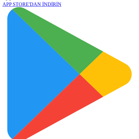
APP STORE'DAN
İNDİRİN