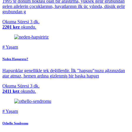
1995’te dönüm noktası olan bir araştırma, yüksek gelir grubundan
gelen ailelerin çocuklarının, hayatlarının ilk üç yılında, düşük gelir
grubundan g
Okuma Süresi
3 dk.
2201 kez
okundu.
#
Yaşam
Neden Hapşırırız?
Hapşırıklar genellikle tek değillerdir. İlk "hapşuu"nuzu ağzınızdan
atar atmaz, hemen ardına gizlenmiş bir başka hapşırı
Okuma Süresi
3 dk.
2411 kez
okundu.
#
Yaşam
Othello Sendromu