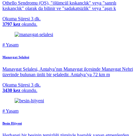
Othello Sendromu (OS), "ölümcül kıskançlık" veya "sanrılı
kıskançlık" olarak da bilinir ve "sadakatsizlik" veya "aşırı k
Okuma Süresi
3 dk.
3797 kez
okundu.
#
Yaşam
Manavgat Şelalesi
Manavgat Şelalesi, Antalya’nın Manavgat ilçesinde Manavgat Nehri
üzerinde bulunan ünlü bir şelaledir. Antalya’ya 72 km m
Okuma Süresi
3 dk.
3430 kez
okundu.
#
Yaşam
Besin Hijyeni
Herhangi bir besinin temizliği tümüyle hastalık yapan etmenlerden