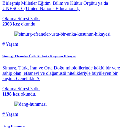
Birleşmiş Milletler Eğitim, Bilim ve Kültür Örgütü ya da
UNESCO (United Nations Educational,
Okuma Süresi
3 dk.
2303 kez
okundu.
#
Yaşam
Simurg: Efsaneler Üstü Bir Anka Kuşunun Hikayesi
Simurg, Türk, İran ve Orta Doğu mitolojilerinde köklü bir yere
sahip olan, efsanevi ve olağanüstü nitelikleriyle büyüleyen bir
kuştur. Genellikle A
Okuma Süresi
3 dk.
1198 kez
okundu.
#
Yaşam
Dang Humması