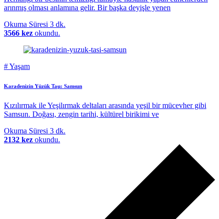
arınmış olması anlamına gelir. Bir başka deyişle yenen
Okuma Süresi
3 dk.
3566 kez
okundu.
#
Yaşam
Karadenizin Yüzük Taşı: Samsun
Kızılırmak ile Yeşilırmak deltaları arasında yeşil bir mücevher gibi
Samsun. Doğası, zengin tarihi, kültürel birikimi ve
Okuma Süresi
3 dk.
2132 kez
okundu.