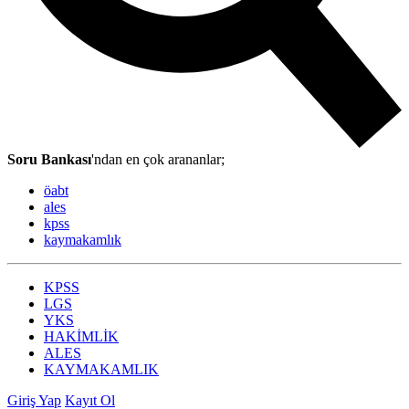
Soru Bankası
'ndan en çok arananlar;
öabt
ales
kpss
kaymakamlık
KPSS
LGS
YKS
HAKİMLİK
ALES
KAYMAKAMLIK
Giriş Yap
Kayıt Ol