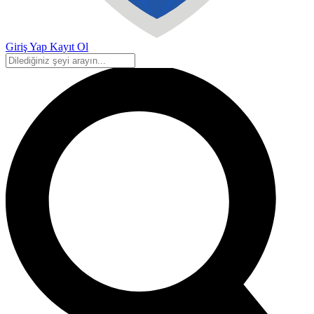
Giriş Yap
Kayıt Ol