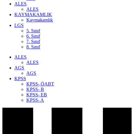
ALES
ALES
KAYMAKAMLIK
Kaymakamlık
LGS
5. Sınıf
6. Sınıf
7. Sınıf
8. Sınıf
ALES
ALES
AGS
AGS
KPSS
KPSS- ÖABT
KPSS- B
KPSS- EB
KPSS- A