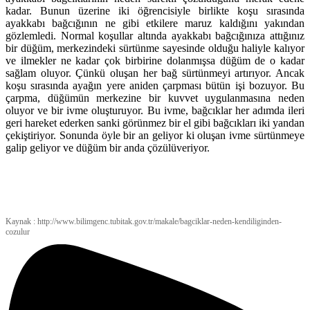
kadar. Bunun üzerine iki öğrencisiyle birlikte koşu sırasında
ayakkabı bağcığının ne gibi etkilere maruz kaldığını yakından
gözlemledi. Normal koşullar altında ayakkabı bağcığınıza attığınız
bir düğüm, merkezindeki sürtünme sayesinde olduğu haliyle kalıyor
ve ilmekler ne kadar çok birbirine dolanmışsa düğüm de o kadar
sağlam oluyor. Çünkü oluşan her bağ sürtünmeyi artırıyor. Ancak
koşu sırasında ayağın yere aniden çarpması bütün işi bozuyor. Bu
çarpma, düğümün merkezine bir kuvvet uygulanmasına neden
oluyor ve bir ivme oluşturuyor. Bu ivme, bağcıklar her adımda ileri
geri hareket ederken sanki görünmez bir el gibi bağcıkları iki yandan
çekiştiriyor. Sonunda öyle bir an geliyor ki oluşan ivme sürtünmeye
galip geliyor ve düğüm bir anda çözülüveriyor.
Kaynak : http://www.bilimgenc.tubitak.gov.tr/makale/bagciklar-neden-kendiliginden-
cozulur