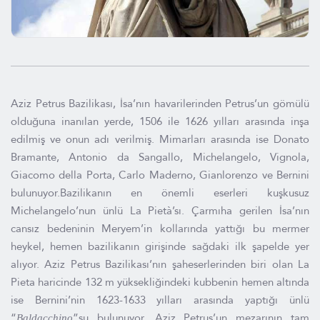
Aziz Petrus Bazilikası, İsa’nın havarilerinden Petrus’un gömülü
olduğuna inanılan yerde, 1506 ile 1626 yılları arasında inşa
edilmiş ve onun adı verilmiş. Mimarları arasında ise Donato
Bramante, Antonio da Sangallo, Michelangelo, Vignola,
Giacomo della Porta, Carlo Maderno, Gianlorenzo ve Bernini
bulunuyor.Bazilikanın en önemli eserleri kuşkusuz
Michelangelo’nun ünlü La Pietà’sı. Çarmıha gerilen İsa’nın
cansız bedeninin Meryem’in kollarında yattığı bu mermer
heykel, hemen bazilikanın girişinde sağdaki ilk şapelde yer
alıyor. Aziz Petrus Bazilikası’nın şaheserlerinden biri olan La
Pieta haricinde 132 m yüksekliğindeki kubbenin hemen altında
ise Bernini’nin 1623-1633 yılları arasında yaptığı ünlü
“
”su bulunuyor. Aziz Petrus’un mezarının tam
Baldacchino