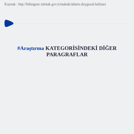
Kaynak : http://bilimgenc.tubitak.gov.tr/makale/atlarin-duygusal-hafizasi
#Araştırma
KATEGORİSİNDEKİ DİĞER
PARAGRAFLAR
#
Araştırma
Enerji Santrallerinden İçme Suyu
Elektrik ve nükleer enerji santrallerinde soğutma amacıyla
kullanılan suların büyük kısmı buharlaşarak atmosfere karışır.
Massachusetts Teknoloji E
Okuma Süresi
3 dk.
1962 kez
okundu.