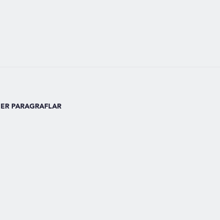
ĞER PARAGRAFLAR
ldi
il hayatımızda önemli bir yere sahip. Bilgi edinmek, bilgi iletmek ve iletişi