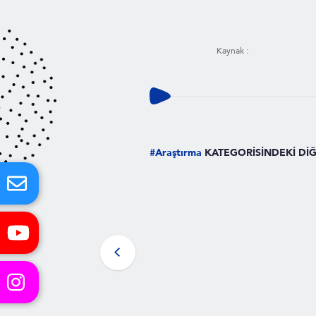
Kaynak :
#Araştırma
KATEGORİSİNDEKİ Dİ
#
Araştırma
Yeni Bir Beyin Sinyali Keşfedi
Sosyal bir varlık olan bizler için d
Okuma Süresi
3 dk.