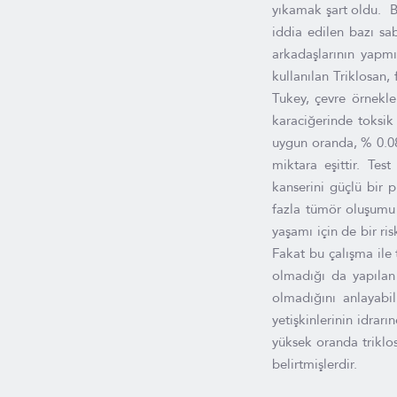
yıkamak şart oldu. B
iddia edilen bazı sab
arkadaşlarının yapm
kullanılan Triklosan, 
Tukey, çevre örnekle
karaciğerinde toksik
uygun oranda, % 0.08 
miktara eşittir. Tes
kanserini güçlü bir 
fazla tümör oluşumu 
yaşamı için de bir r
Fakat bu çalışma ile
olmadığı da yapılan 
olmadığını anlayabil
yetişkinlerinin idrar
yüksek oranda triklos
belirtmişlerdir.