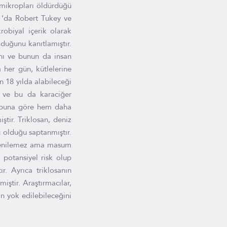
 mikropları öldürdüğü
ia ‘da Robert Tukey ve
obiyal içerik olarak
olduğunu kanıtlamıştır.
ını ve bunun da insan
 her gün, kütlelerine
n 18 yılda alabileceği
ir ve bu da karaciğer
grubuna göre hem daha
tir. Triklosan, deniz
 olduğu saptanmıştır.
r denilemez ama masum
 potansiyel risk olup
r. Ayrıca triklosanın
iştir. Araştırmacılar,
in yok edilebileceğini