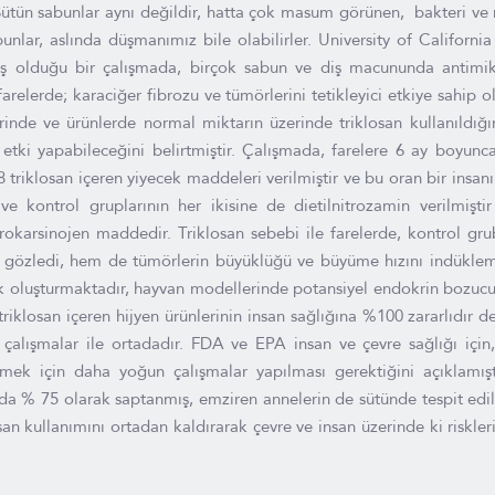
ütün sabunlar aynı değildir, hatta çok masum görünen, bakteri ve
unlar, aslında düşmanımız bile olabilirler. University of Californ
ış olduğu bir çalışmada, birçok sabun ve diş macununda antimikr
farelerde; karaciğer fibrozu ve tümörlerini tetikleyici etkiye sahip 
rinde ve ürünlerde normal miktarın üzerinde triklosan kullanıldığ
 etki yapabileceğini belirtmiştir. Çalışmada, farelere 6 ay boyunca
triklosan içeren yiyecek maddeleri verilmiştir ve bu oran bir insanı
t ve kontrol gruplarının her ikisine de dietilnitrozamin verilmişt
prokarsinojen maddedir. Triklosan sebebi ile farelerde, kontrol 
gözledi, hem de tümörlerin büyüklüğü ve büyüme hızını indüklemiş
isk oluşturmaktadır, hayvan modellerinde potansiyel endokrin bozucu
 triklosan içeren hijyen ürünlerinin insan sağlığına %100 zararlıdı
çalışmalar ile ortadadır. FDA ve EPA insan ve çevre sağlığı için,
mek için daha yoğun çalışmalar yapılması gerektiğini açıklamıştı
ında % 75 olarak saptanmış, emziren annelerin de sütünde tespit edilm
an kullanımını ortadan kaldırarak çevre ve insan üzerinde ki riskler