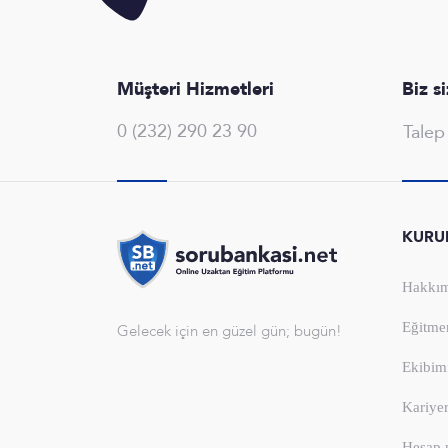
Müşteri Hizmetleri
Biz s
0 (232) 290 23 90
Tale
KURU
Hakkım
Eğitme
Gelecek için en güzel gün; bugün!
Ekibim
Kariye
Hesap 