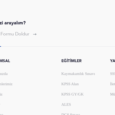
izi arayalım?
p Formu Doldur
MSAL
EĞİTİMLER
Y
ızda
Kaymakamlık Sınavı
SS
nlerimiz
KPSS Alan
İle
iz
KPSS GY/GK
Mü
r
ALES
no
DGS Sınavı