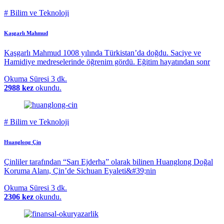
#
Bilim ve Teknoloji
Kaşgarlı Mahmud
Kaşgarlı Mahmud 1008 yılında Türkistan’da doğdu. Saciye ve
Hamidiye medreselerinde öğrenim gördü. Eğitim hayatından sonr
Okuma Süresi
3 dk.
2988 kez
okundu.
#
Bilim ve Teknoloji
Huanglong Çin
Çinliler tarafından “Sarı Ejderha” olarak bilinen Huanglong Doğal
Koruma Alanı, Çin’de Sichuan Eyaleti&#39;nin
Okuma Süresi
3 dk.
2306 kez
okundu.