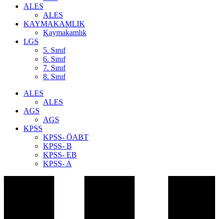
ALES
ALES
KAYMAKAMLIK
Kaymakamlık
LGS
5. Sınıf
6. Sınıf
7. Sınıf
8. Sınıf
ALES
ALES
AGS
AGS
KPSS
KPSS- ÖABT
KPSS- B
KPSS- EB
KPSS- A