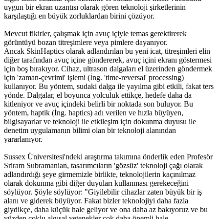
uygun bir ekran uzantısı olarak gören teknoloji şirketlerinin
karşılaştığı en büyük zorluklardan birini çözüyor.
Mevcut fikirler, çalışmak için avuç içiyle temas gerektirerek
görüntüyü bozan titreşimlere veya pimlere dayanıyor.
Ancak SkinHaptics olarak adlandırılan bu yeni icat, titreşimleri elin
diğer tarafından avuç içine göndererek, avuç içini ekranı göstermesi
için boş bırakıyor. Cihaz, ultrason dalgaları el üzerinden göndermek
için 'zaman-çevrimi' işlemi (İng. 'time-reversal' processing)
kullanıyor. Bu yöntem, sudaki dalga ile yayılma gibi etkili, fakat ters
yönde. Dalgalar, el boyunca yolculuk ettikçe, hedefe daha da
kitleniyor ve avuç içindeki belirli bir noktada son buluyor. Bu
yöntem, haptik (İng. haptics) adı verilen ve hızla büyüyen,
bilgisayarlar ve teknoloji ile etkileşim için dokunma duyusu ile
denetim uygulamanın bilimi olan bir teknoloji alanından
yararlanıyor.
Sussex Üniversitesi'ndeki araştırma takımına önderlik eden Profesör
Sriram Subramanian, tasarımcıların 'gözsüz' teknoloji çağı olarak
adlandırdığı şeye girmemizle birlikte, teknolojilerin kaçınılmaz
olarak dokunma gibi diğer duyuları kullanması gerekeceğini
söylüyor. Şöyle söylüyor: "Giyilebilir cihazlar zaten büyük bir iş
alanı ve giderek büyüyor. Fakat bizler teknolojiyi daha fazla
giydikçe, daha küçük hale geliyor ve ona daha az bakıyoruz ve bu
yüzden çoklu algısal yetenekler çok daha önemli hale