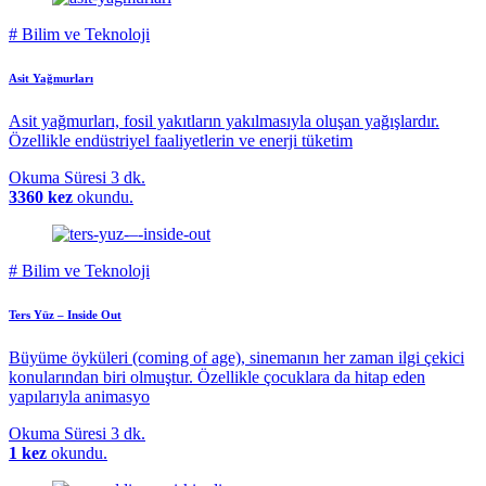
#
Bilim ve Teknoloji
Asit Yağmurları
Asit yağmurları, fosil yakıtların yakılmasıyla oluşan yağışlardır.
Özellikle endüstriyel faaliyetlerin ve enerji tüketim
Okuma Süresi
3 dk.
3360 kez
okundu.
#
Bilim ve Teknoloji
Ters Yüz – Inside Out
Büyüme öyküleri (coming of age), sinemanın her zaman ilgi çekici
konularından biri olmuştur. Özellikle çocuklara da hitap eden
yapılarıyla animasyo
Okuma Süresi
3 dk.
1 kez
okundu.