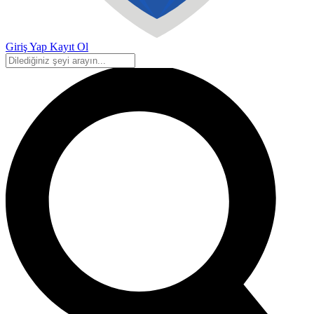
Giriş Yap
Kayıt Ol