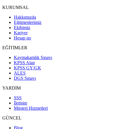
KURUMSAL
Hakkımızda
Eğitmenlerimiz
Ekibimiz
Kariyer
Hesap no
EĞİTİMLER
Kaymakamlık Sınavı
KPSS Alan
KPSS GY/GK
ALES
DGS Sınavı
YARDIM
SSS
İletişim
Müşteri Hizmetleri
GÜNCEL
Blog