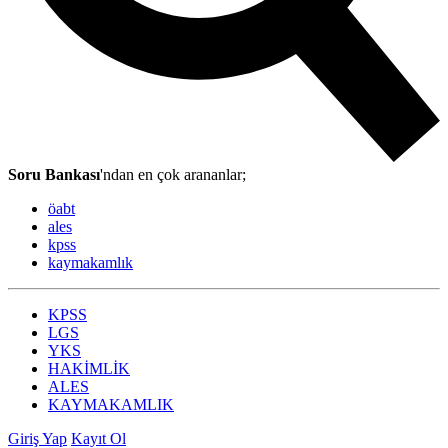
Soru Bankası
'ndan en çok arananlar;
öabt
ales
kpss
kaymakamlık
KPSS
LGS
YKS
HAKİMLİK
ALES
KAYMAKAMLIK
Giriş Yap
Kayıt Ol