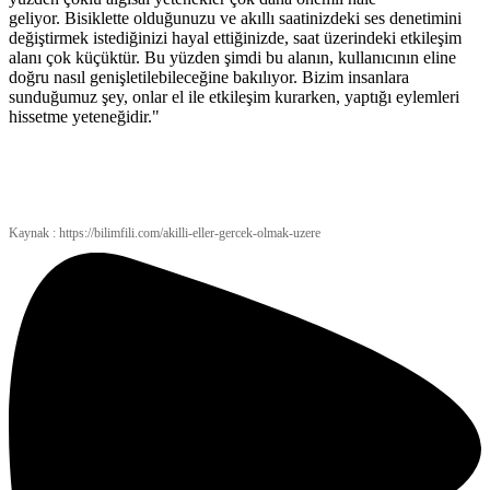
geliyor. Bisiklette olduğunuzu ve akıllı saatinizdeki ses denetimini
değiştirmek istediğinizi hayal ettiğinizde, saat üzerindeki etkileşim
alanı çok küçüktür. Bu yüzden şimdi bu alanın, kullanıcının eline
doğru nasıl genişletilebileceğine bakılıyor. Bizim insanlara
sunduğumuz şey, onlar el ile etkileşim kurarken, yaptığı eylemleri
hissetme yeteneğidir."
Kaynak : https://bilimfili.com/akilli-eller-gercek-olmak-uzere