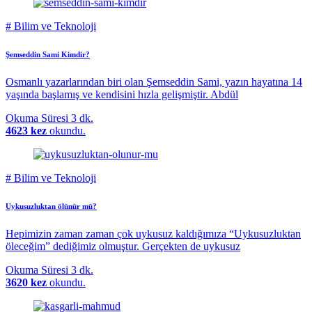
#
Bilim ve Teknoloji
Şemseddin Sami Kimdir?
Osmanlı yazarlarından biri olan Şemseddin Sami, yazın hayatına 14
yaşında başlamış ve kendisini hızla gelişmiştir. Abdül
Okuma Süresi
3 dk.
4623 kez
okundu.
#
Bilim ve Teknoloji
Uykusuzluktan ölünür mü?
Hepimizin zaman zaman çok uykusuz kaldığımıza “Uykusuzluktan
öleceğim” dediğimiz olmuştur. Gerçekten de uykusuz
Okuma Süresi
3 dk.
3620 kez
okundu.