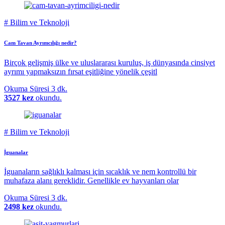
#
Bilim ve Teknoloji
Cam Tavan Ayrımcılığı nedir?
Birçok gelişmiş ülke ve uluslararası kuruluş, iş dünyasında cinsiyet
ayrımı yapmaksızın fırsat eşitliğine yönelik çeşitl
Okuma Süresi
3 dk.
3527 kez
okundu.
#
Bilim ve Teknoloji
İguanalar
İguanaların sağlıklı kalması için sıcaklık ve nem kontrollü bir
muhafaza alanı gereklidir. Genellikle ev hayvanları olar
Okuma Süresi
3 dk.
2498 kez
okundu.