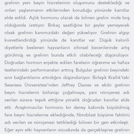
grelinin yeni beyin hücrelerinin oluşumunu desteklediği ve
onları yaşlanmanın etkilerinden koruduğu yönünde kanıtlar
elde edildi. Açlık hormonu olarak da bilinen grelini mide boş
olduğunda üretiyor. Birkaç saatliğine bir şeyler yemeyecek
olsak grelinin kanımızdaki değeri yükseliyor. Grelinin algıyı
kuvvetlendirdiği yönünde de kanıtlar var. Düşük kalorili
diyetlerle beslenen hayvanların zihinsel becerilerinde artış
görülmüş ve grelinin bunda etkili olabileceği düşünülüyor.
Doğrudan hormon enjekte edilen farelerin öğrenme ve hafıza
testlerindeki performansları artmış. Bulgular grelinin beyindeki
sinir bağlantılarını artırdığını düşündürüyor. Birleşik Krallık’taki
Swansea Üniversitesi’nden Jeffrey Davies ve ekibi grelinin
beyin hücrelerini bölünüp çoğalmaya, yani nörojenez adı
verilen sürece teşvik ettiğine yönelik doğrudan kanıtlar elde
etti. Araştırmacılar hormonu bir deney kabında büyütülmüş
fare beyni hücrelerine eklediğinde, fibroblast büyüme faktörü
adı verilen ve nörojenezi tetiklediği bilinen bir gen etkinleşti.
Eğer aynı etki hayvanların vücudunda da gerçekleşirse grelinin