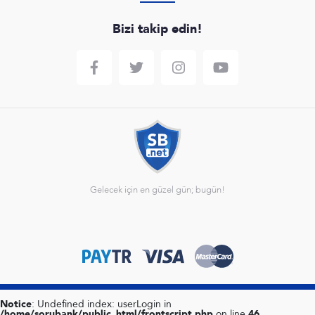
Bizi takip edin!
Gelecek için en güzel gün; bugün!
Notice
: Undefined index: userLogin in
/home/sorubank/public_html/frontscript.php
on line
46