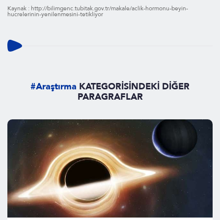
Kaynak : http://bilimgenc.tubitak.gov.tr/makale/aclik-hormonu-beyin-
hucrelerinin-yenilenmesini-tetikliyor
#Araştırma
KATEGORİSİNDEKİ DİĞER
PARAGRAFLAR