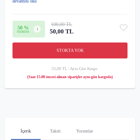
devamını oku
100,00 TL
50 %
i
50,00 TL
İNDİRİM
STOKTA YOK
55,00 TL - Aynı Gün Kargo
(Saat 15.00 öncesi alınan siparişler aynı gün kargoda)
İçerik
Taksit
Yorumlar