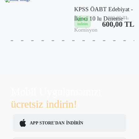
KPSS ÖABT Edebiyat -
İkinci 10 lu Deneme
800,00 TL
25 %
600,00 TL
indirim
Komisyon
Mobil Uygulamamızı
ücretsiz indirin!
APP STORE'DAN
İNDİRİN