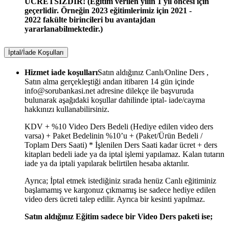
ÜCRETSİZDİR! (Eğitim verilen yılın 1 yıl öncesi için
geçerlidir. Örneğin 2023 eğitimlerimiz için 2021 -
2022 fakülte birincileri bu avantajdan
yararlanabilmektedir.)
İptal/İade Koşulları
Hizmet iade koşulları
Satın aldığınız Canlı/Online Ders ,
Satın alma gerçekleştiği andan itibaren 14 gün içinde
info@sorubankasi.net adresine dilekçe ile başvuruda
bulunarak aşağıdaki koşullar dahilinde iptal- iade/cayma
hakkınızı kullanabilirsiniz.
KDV + %10 Video Ders Bedeli (Hediye edilen video ders
varsa) + Paket Bedelinin %10’u + (Paket/Ürün Bedeli /
Toplam Ders Saati) * İşlenilen Ders Saati kadar ücret + ders
kitapları bedeli iade ya da iptal işlemi yapılamaz. Kalan tutarın
iade ya da iptali yapılarak belirtilen hesaba aktarılır.
Ayrıca; İptal etmek istediğiniz sırada henüz Canlı eğitiminiz
başlamamış ve kargonuz çıkmamış ise sadece hediye edilen
video ders ücreti talep edilir. Ayrıca bir kesinti yapılmaz.
Satın aldığınız Eğitim sadece bir Video Ders paketi ise;