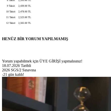
8 Taksit
2,395.60 TL
9 Taksit
2,439.00 TL
10 Taksit
2,478.60 TL
11 Taksit
2,523.60 TL
12 Taksit
2,565.60 TL
HENÜZ BİR YORUM YAPILMAMIŞ
Yorum yapabilmek için
ÜYE GİRİŞİ
yapmalısınız!
18.07.2026 Tarihli
2026 SGS/2 Sınavına
-21
gün kaldı!