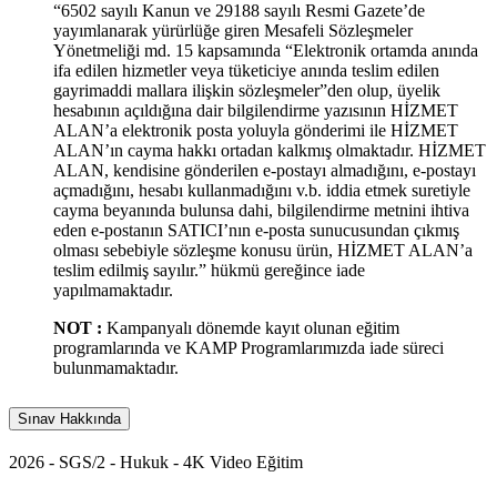
“6502 sayılı Kanun ve 29188 sayılı Resmi Gazete’de
yayımlanarak yürürlüğe giren Mesafeli Sözleşmeler
Yönetmeliği md. 15 kapsamında “Elektronik ortamda anında
ifa edilen hizmetler veya tüketiciye anında teslim edilen
gayrimaddi mallara ilişkin sözleşmeler”den olup, üyelik
hesabının açıldığına dair bilgilendirme yazısının HİZMET
ALAN’a elektronik posta yoluyla gönderimi ile HİZMET
ALAN’ın cayma hakkı ortadan kalkmış olmaktadır. HİZMET
ALAN, kendisine gönderilen e-postayı almadığını, e-postayı
açmadığını, hesabı kullanmadığını v.b. iddia etmek suretiyle
cayma beyanında bulunsa dahi, bilgilendirme metnini ihtiva
eden e-postanın SATICI’nın e-posta sunucusundan çıkmış
olması sebebiyle sözleşme konusu ürün, HİZMET ALAN’a
teslim edilmiş sayılır.” hükmü gereğince iade
yapılmamaktadır.
NOT :
Kampanyalı dönemde kayıt olunan eğitim
programlarında ve KAMP Programlarımızda iade süreci
bulunmamaktadır.
Sınav Hakkında
2026 - SGS/2 - Hukuk - 4K Video Eğitim