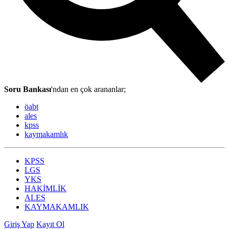
Soru Bankası
'ndan en çok arananlar;
öabt
ales
kpss
kaymakamlık
KPSS
LGS
YKS
HAKİMLİK
ALES
KAYMAKAMLIK
Giriş Yap
Kayıt Ol