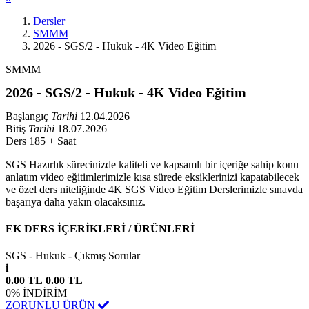
Dersler
SMMM
2026 - SGS/2 - Hukuk - 4K Video Eğitim
SMMM
2026 - SGS/2 - Hukuk - 4K Video Eğitim
Başlangıç
Tarihi
12.04.2026
Bitiş
Tarihi
18.07.2026
Ders
185 + Saat
SGS Hazırlık sürecinizde kaliteli ve kapsamlı bir içeriğe sahip konu
anlatım video eğitimlerimizle kısa sürede eksiklerinizi kapatabilecek
ve özel ders niteliğinde 4K SGS Video Eğitim Derslerimizle sınavda
başarıya daha yakın olacaksınız.
EK DERS İÇERİKLERİ / ÜRÜNLERİ
SGS - Hukuk - Çıkmış Sorular
i
0.00 TL
0.00 TL
0%
İNDİRİM
ZORUNLU ÜRÜN