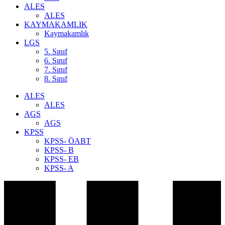
ALES
ALES
KAYMAKAMLIK
Kaymakamlık
LGS
5. Sınıf
6. Sınıf
7. Sınıf
8. Sınıf
ALES
ALES
AGS
AGS
KPSS
KPSS- ÖABT
KPSS- B
KPSS- EB
KPSS- A