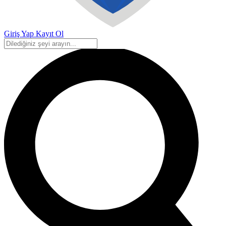
Giriş Yap
Kayıt Ol